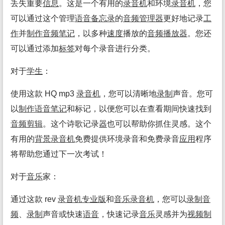
丢失重要
信息
。这是一个有用的
录音机
和环境
录音机
，您
可以通过这个管理
语音
备忘录
的
音频
管理
器
更好地记录
工
作
并
制作
音频
笔记
，以多种
速度
播放的
音频
播放
器
。您还
可以通过添加
标签
对每个录音进行分类。
对于
学生
：
使用这款 HQ mp3
录音机
，您可以清晰地
录制
声音。您可
以
制作
语音
笔记
和标记，以便您可以在查看期间快速找到
音频
剪辑
。这个诗歌记录
器
也可以帮助你抓住灵感。这个
有用的
背景
录音机
免费提供环境录音和免费录音
应用
程序
将帮助您通过下一次考试！
对于
音乐
家：
通过这款 rev
录音机
专业
版
和
音乐
录音机
，您可以
录制
音
频
、
录制
声音或快速
语音
，快速记录
音乐
灵感并为
视频
制