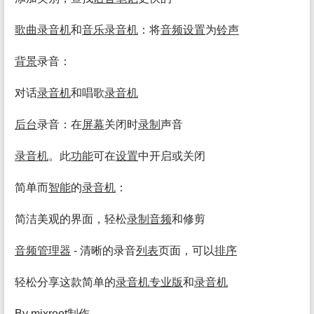
歌曲
录音机
和
音乐
录音机
：将
音频
设置
为
铃声
背景
录音：
对话
录音机
和唱歌
录音机
后台
录音：在
屏幕
关闭时
录制
声音
录音机
。此
功能
可在
设置
中开启或关闭
简单而
智能
的
录音机
：
简洁美观的界面，轻松
录制
音频
和修剪
音频
管理
器
- 清晰的录音
列表
页面，可以
排序
轻松分享这款简单的
录音机
专业
版
和
录音机
By mixroot
制作