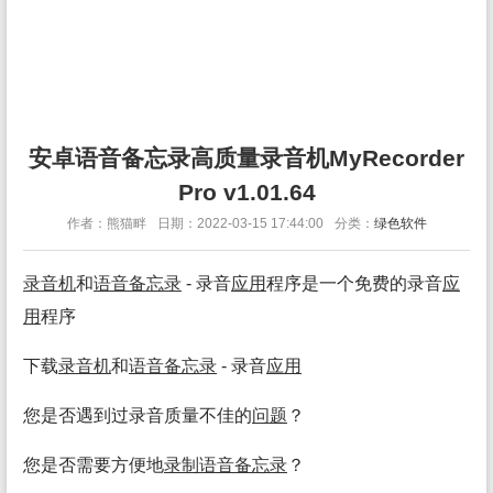
安卓语音备忘录高质量录音机MyRecorder
Pro v1.01.64
作者：熊猫畔
日期：2022-03-15 17:44:00
分类：
绿色软件
录音机
和
语音
备忘录
- 录音
应用
程序是一个免费的录音
应
用
程序
下载
录音机
和
语音
备忘录
- 录音
应用
您是否遇到过录音质量不佳的
问题
？
您是否需要方便地
录制
语音
备忘录
？