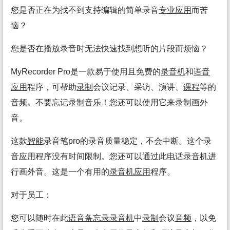
您是否正在为找不到支持编辑的简单录音
专业
应用
而苦
恼？
您是否在播放录音时无法快速找到想听的片段而烦恼？
MyRecorder Pro是一款易于使用且免费的
录音机
和
语音
应用
程序，可帮助
录制
会议记录、采访、演讲、
课程
等的
音频
。不要忘记
录制
音乐
！您还可以使用它来
录制
画外
音。
这款
智能
录音笔pro的录音质量稳定，不会中断。这个录
音
应用
程序没有时间限制。您还可以通过此
电话录音
机进
行画外音。这是一个有用的
录音机
应用
程序。
对于员工：
您可以随时在此
语音
备忘录
录音机
中
录制
会议
音频
，以免