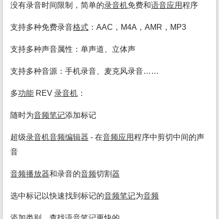
没有录音时间限制，简单的
录音机
免费和
语音
应用
程序
支持多种免费录音
格式
：AAC，M4A，AMR，MP3
支持多种声音属性：单声道、立体声
支持多种音源：手机录音、麦克风录音……
多
功能
REV
录音机
：
随时为
音频
笔记
添加标记
超级
录音机
音频
编辑
器
- 在
音频
应用
程序中剪切中间的声
音
音频
播放
器
和录音的
音频
切割
器
选中标记以快速找到标记的
音频
笔记
为
音频
添加类别，查找
语音
笔记
更快的