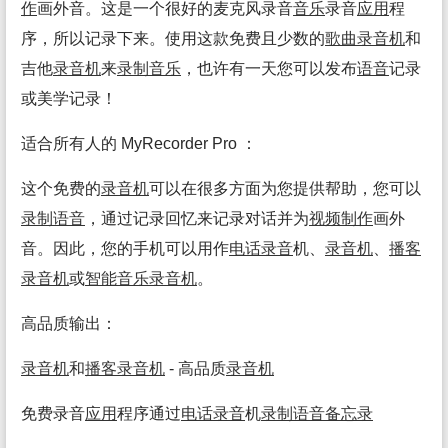
作
画外音。这是一个很好的麦克风录音
音乐
录音
应用
程
序，所以记录下来。使用这款免费且少数的
歌曲
录音机
和
吉他
录音机
来
录制
音乐
，也许有一天您可以发布
语音
记录
或美学记录！
适合所有人的 MyRecorder Pro ：
这个免费的
录音机
可以在很多方面为您提供帮助，您可以
录制
语音
，通过记录回忆来记录对话并为
视频
制作
画外
音。因此，您的手机可以用作
电话录音
机、
录音机
、
播客
录音机
或
智能
音乐
录音机
。
高品质输出：
录音机
和
播客
录音机
- 高品质
录音机
免费录音
应用
程序通过
电话录音
机
录制
语音
备忘录