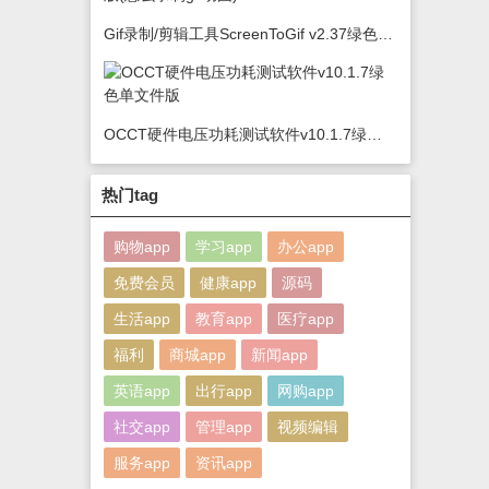
Gif录制/剪辑工具ScreenToGif v2.37绿色版(怎么录制gif动图)
OCCT硬件电压功耗测试软件v10.1.7绿色单文件版
热门tag
购物app
学习app
办公app
免费会员
健康app
源码
生活app
教育app
医疗app
福利
商城app
新闻app
英语app
出行app
网购app
社交app
管理app
视频编辑
服务app
资讯app