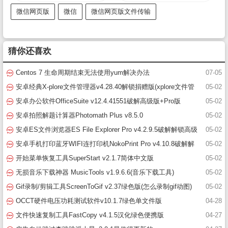
微信网页版
微信
微信网页版文件传输
猜你还喜欢
Centos 7 生命周期结束无法使用yum解决办法
07-05
安卓经典X-plore文件管理器v4.28.40解锁捐赠版(xplore文件管
05-02
理器破解版)
安卓办公软件OfficeSuite v12.4.41551破解高级版+Pro版
05-02
安卓拍照解题计算器Photomath Plus v8.5.0
05-02
安卓ES文件浏览器ES File Explorer Pro v4.2.9.5破解解锁高级
05-02
版(es文件浏览器)
安卓手机打印蓝牙WIFI连打印机NokoPrint Pro v4.10.8破解解
05-02
锁高级版
开始菜单恢复工具SuperStart v2.1.7简体中文版
05-02
无损音乐下载神器 MusicTools v1.9.6.6(音乐下载工具)
05-02
Gif录制/剪辑工具ScreenToGif v2.37绿色版(怎么录制gif动图)
05-02
OCCT硬件电压功耗测试软件v10.1.7绿色单文件版
04-28
文件快速复制工具FastCopy v4.1.5汉化绿色便携版
04-27