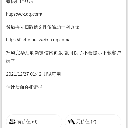
微信
扫码登录
https://wx.qq.com/
然后再去扫
微信
文件
传输
助手网页
版
https://filehelper.weixin.qq.com/
扫码完毕后刷新
微信
网页
版
就可以了不会提示下载
客户
端
了
2021/12/27 01:42
测试
可用
估计后面会和谐掉
有价值
(0)
无价值
(2)