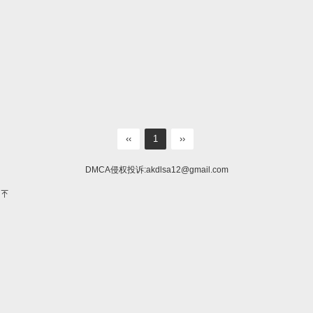
‹‹
1
››
DMCA侵权投诉:
akdlsa12@gmail.com