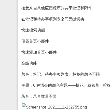
接受来自其他
应用
程序的共享
笔记
和附件
在
笔记
和
待办
事项
列表
之间无缝切换
快速搜索
功能
便笺首页小部件
快速添加首页小部件
高级
功能
颜色
：
笔记
、
待办
事项
列表
、
标签
的
颜色
不限
主题
：6 种漂亮的
颜色
主题
——棉花、薰衣草、柠
录音：录音
数量
不限