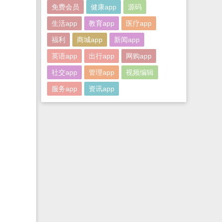
免费会员
健康app
源码
生活app
教育app
医疗app
福利
商城app
新闻app
英语app
出行app
网购app
社交app
管理app
视频编辑
服务app
资讯app