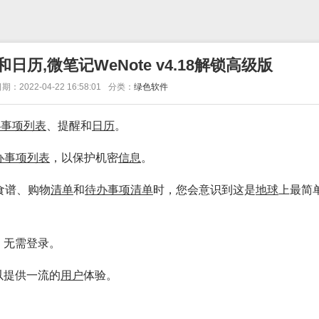
日历,微笔记WeNote v4.18解锁高级版
期：2022-04-22 16:58:01
分类：
绿色软件
办
事项
列表
、提醒和
日历
。
办
事项
列表
，以保护机密
信息
。
食谱、购物
清单
和
待办
事项
清单
时，您会意识到这是
地球
上最简
。无需登录。
以提供一流的
用户
体验。