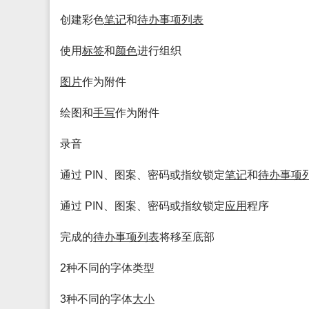
创建彩色
笔记
和
待办
事项
列表
使用
标签
和
颜色
进行组织
图片
作为附件
绘图和
手写
作为附件
录音
通过 PIN、图案、密码或指纹锁定
笔记
和
待办
事项
通过 PIN、图案、密码或指纹锁定
应用
程序
完成的
待办
事项
列表
将移至底部
2种不同的字体类型
3种不同的字体
大小