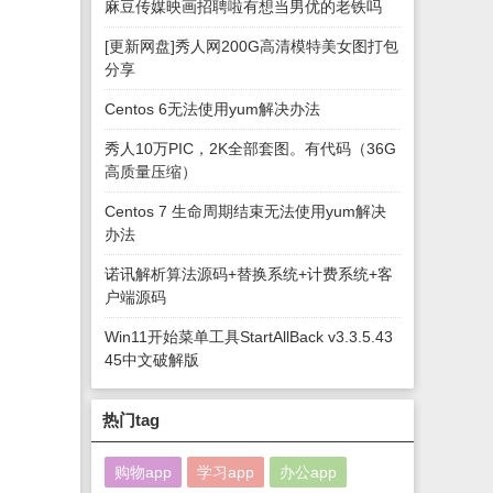
麻豆传媒映画招聘啦有想当男优的老铁吗
[更新网盘]秀人网200G高清模特美女图打包
分享
Centos 6无法使用yum解决办法
秀人10万PIC，2K全部套图。有代码（36G
高质量压缩）
Centos 7 生命周期结束无法使用yum解决
办法
诺讯解析算法源码+替换系统+计费系统+客
户端源码
Win11开始菜单工具StartAllBack v3.3.5.43
45中文破解版
热门tag
购物app
学习app
办公app