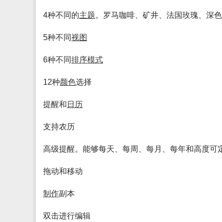
4种不同的
主题
。罗马咖啡、矿井、法国玫瑰、深色
5种不同
视图
6种不同
排序
模式
12种
颜色
选择
提醒和
日历
支持农历
高级提醒。能够每天、每周、每月、每年和高度可
拖动和移动
制作
副本
双击进行编辑