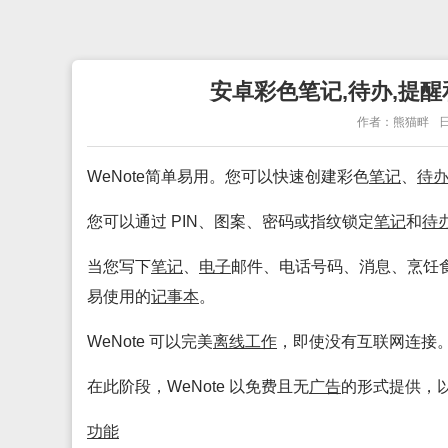
安卓彩色笔记,待办,提醒和
作者：熊猫畔
日
WeNote简单易用。您可以快速创建彩色
笔记
、
待
您可以通过 PIN、图案、密码或指纹锁定
笔记
和
待
当您写下
笔记
、
电子
邮件、电话号码、消息、烹饪
易使用的
记事本
。
WeNote 可以完美
离线
工作
，即使没有互联网连接
在此阶段，WeNote 以免费且无
广告
的形式提供，
功能