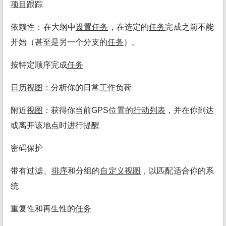
项目
跟踪
依赖性：在大纲中
设置
任务
，在选定的
任务
完成之前不能
开始（甚至是另一个分支的
任务
）。
按特定顺序完成
任务
日历
视图
：分析你的日常
工作
负荷
附近
视图
：获得你当前GPS位置的
行动
列表
，并在你到达
或离开该地点时进行提醒
密码保护
带有过滤、
排序
和分组的
自定义
视图
，以匹配适合你的系
统
重复性和再生性的
任务