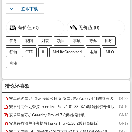
立即下载
有价值
(0)
无价值
(0)
任务
视图
列表
项目
事项
待办
排序
行动
GTD
®
MyLifeOrganized
电脑
MLO
功能
猜你还喜欢
安卓彩色笔记,待办,提醒和日历,微笔记WeNote v4.18解锁高级
04-22
版
安卓时间计划管控To-do list Pro v1.01.88.0414破解解锁专业版
04-19
(todolist下载安卓)
安卓绿色守护Greenify Pro v4.7.8解锁捐赠版
04-18
安卓待办清单任务提醒Tasks Pro v2.26.2破解高级版
04-17
安卓闪电磁力BT种子电驴闪电下载v2.0.2.2 破解VIP会员版
04-09