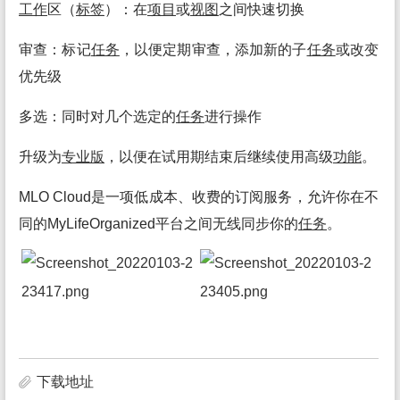
工作
区（
标签
）：在
项目
或
视图
之间快速切换
审查：标记
任务
，以便定期审查，添加新的子
任务
或改变
优先级
多选：同时对几个选定的
任务
进行操作
升级为
专业
版
，以便在试用期结束后继续使用高级
功能
。
MLO Cloud是一项低成本、收费的订阅服务，允许你在不
同的MyLifeOrganized平台之间无线同步你的
任务
。
下载地址