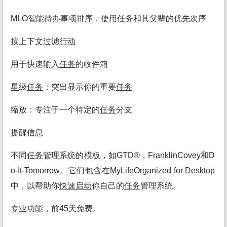
MLO
智能
待办
事项
排序
，使用
任务
和其父辈的优先次序
按上下文过滤
行动
用于快速输入
任务
的收件箱
星
级
任务
：突出显示你的重要
任务
缩放：专注于一个特定的
任务
分支
提醒
信息
不同
任务
管理系统的模板，如GTD®，FranklinCovey和D
o-It-Tomorrow。它们包含在MyLifeOrganized for Desktop
中，以帮助你
快速启动
你自己的
任务
管理系统。
专业
功能
，前45天免费。