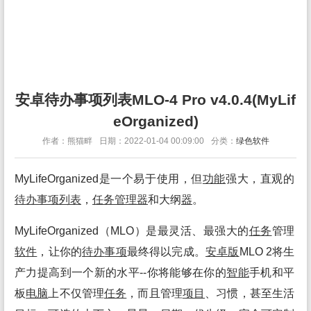
安卓待办事项列表MLO-4 Pro v4.0.4(MyLif
eOrganized)
作者：熊猫畔
日期：2022-01-04 00:09:00
分类：
绿色软件
MyLifeOrganized是一个易于使用，但
功能
强大，直观的
待办
事项
列表
，
任务
管理
器
和大纲
器
。
MyLifeOrganized（MLO）是最灵活、最强大的
任务
管理
软件
，让你的
待办
事项
最终得以完成。
安卓
版
MLO 2将生
产力提高到一个新的水平--你将能够在你的
智能
手机和平
板
电脑
上不仅管理
任务
，而且管理
项目
、习惯，甚至生活