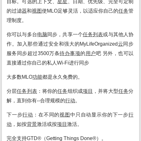
目标。可选的上下文、
星
星
、日期、优先级、完全可定制
的过滤
器
和
视图
使MLO足够灵活，以适应你自己的
任务
管
理制度。
你可以与多台
电脑
同步，共享一个
任务
列表
或与其他人协
作。加入那些通过安全和强大的MyLifeOrganized
云
同步
服务同步超过3500万条
待办
事项
的
用户
吧 另外，也可以
直接通过你自己的私人Wi-Fi进行同步
大多数MLO
功能
都是永久免费的。
分层
任务
列表
：将你的
任务
组织成
项目
，并将大型
任务
分
解，直到你有--合理规模的
行动
。
下一步
行动
：在不同的
视图
中只自动显示你的下一步
行
动
，如按
背景
激活或按
项目
激活。
完全支持GTD®（Getting Things Done®）。