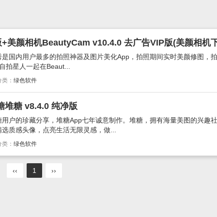
美图秀秀是国内用户最多的拍照神器及图片美化App，拍照期间实时美颜修图，
星人一起在Beaut...
分类：
绿色软件
 v8.4.0 纯净版
用户的珍藏分享，堆糖App七年诚意制作。堆糖，拥有海量美图的兴趣社
选质感头像，点亮生活无限灵感，做...
分类：
绿色软件
‹‹
1
››