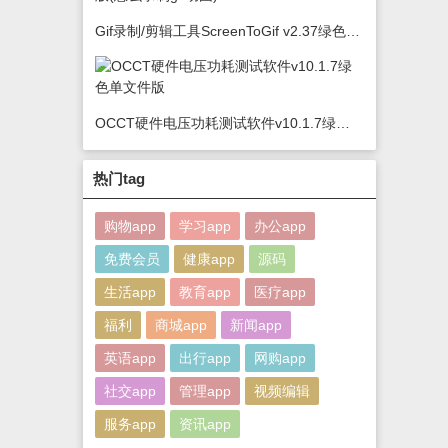
Gif录制/剪辑工具ScreenToGif v2.37绿色版(怎么录制gif动图)
OCCT硬件电压功耗测试软件v10.1.7绿色单文件版
热门tag
购物app
学习app
办公app
免费会员
健康app
源码
生活app
教育app
医疗app
福利
商城app
新闻app
英语app
出行app
网购app
社交app
管理app
视频编辑
服务app
资讯app