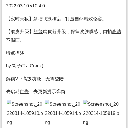
2022.03.10 v10.4.0
【实时美妆】新增眼线和痣，打造自然精致妆容。
【磨皮升级】
智能
磨皮新升级，保留皮肤质感，自拍
高清
不假面。
特点
描述
by
耗子
(RatCrack)
解锁VIP高级
功能
，无需登陆！
去启动
广告
、去更新提示弹窗