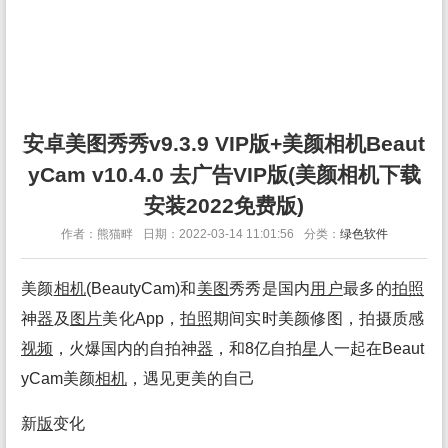
安卓美图秀秀v9.3.9 VIP版+美颜相机Beaut
yCam v10.4.0 去广告VIP版(美颜相机下载
安装2022免费版)
作者：熊猫畔
日期：2022-03-14 11:01:56
分类：
绿色软件
美颜
相机
(BeautyCam)和
美图
秀秀是国内
用户
最多的
拍照
神
器
及
图片
美化App，
拍照
期间实时美颜修图，拍摄质感
视频
，火爆国内的自拍神
器
，和8亿自拍
星
人一起在Beaut
yCam美颜
相机
，遇见更美的自己
新
版
变化