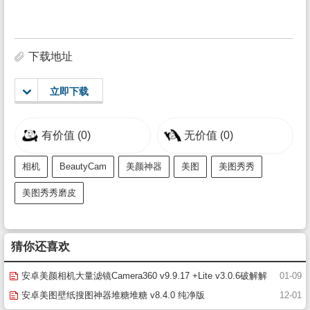
下载地址
立即下载
有价值
(0)
无价值
(0)
相机
BeautyCam
美颜神器
美图
美图秀秀
美图秀秀磨皮
猜你还喜欢
安卓美颜相机大量滤镜Camera360 v9.9.17 +Lite v3.0.6破解解
01-09
锁VIP(相机360下载安装)
安卓美图壁纸搜图神器堆糖堆糖 v8.4.0 纯净版
12-01