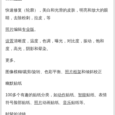
快速修复（轮廓），美白和光滑的皮肤，明亮和放大的眼
睛，去除粉刺，拉皮，等
照片
编辑
专业
版
。
设置
清晰度，温度，色调，曝光，对比度，振动，饱和
度，高光，阴影和晕染。
更多。
图像模糊/裁剪/旋转、色彩平衡、
照片
框架
和倾斜校正
幽默贴纸
100多个有趣的贴纸分类，如
动作
贴纸、
智能
贴纸、表情
符号脸部贴纸、
照片
动画贴纸、
音乐
贴纸等。
时髦的
滤镜