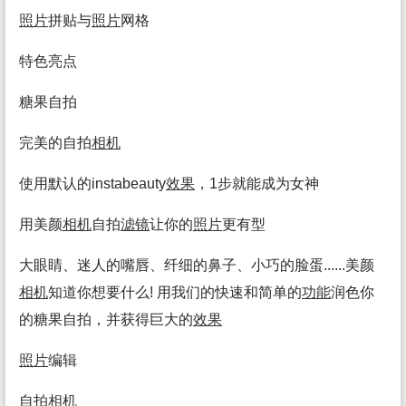
照片
拼贴与
照片
网格
特色亮点
糖果自拍
完美的自拍
相机
使用默认的instabeauty
效果
，1步就能成为女神
用美颜
相机
自拍
滤镜
让你的
照片
更有型
大眼睛、迷人的嘴唇、纤细的鼻子、小巧的脸蛋......美颜
相机
知道你想要什么! 用我们的快速和简单的
功能
润色你
的糖果自拍，并获得巨大的
效果
照片
编辑
自拍
相机