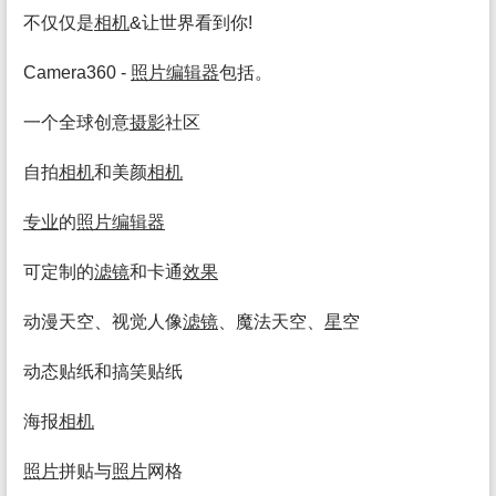
不仅仅是
相机
&让世界看到你!
Camera360 -
照片
编辑
器
包括。
一个全球创意
摄影
社区
自拍
相机
和美颜
相机
专业
的
照片
编辑
器
可定制的
滤镜
和卡通
效果
动漫天空、视觉人像
滤镜
、魔法天空、
星
空
动态贴纸和搞笑贴纸
海报
相机
照片
拼贴与
照片
网格