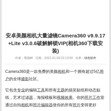
安卓美颜相机大量滤镜Camera360 v9.9.17
+Lite v3.0.6破解解锁VIP(相机360下载安
装)
作者：熊猫畔
日期：2022-01-09 02:13:00
分类：
绿色软件
Camera360是一款免费的美颜
相机
和一个拥有超过5亿
用
户
的全球
摄影
社区。
它包含
专业
的编辑
工具
和所有
主题
的搞笑贴纸和动态贴
纸，艺术过滤
器
，海报模板和
视频
效果
。你的
照片
工作
室
通过自拍
相机
和
照片
编辑
器
使你的所有
照片
变得更好