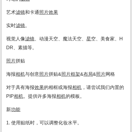
艺术
滤镜
和卡通
照片
效果
实时
滤镜
。
视觉人像
滤镜
、动漫天空、魔法天空、
星
空、美食家、H
DR、素描等。
照片
拼贴
海报
相机
与创意
照片
拼贴&
照片
框架
&
布局
&
照片
网格
对于具有海报
效果
的相框或海报
相机
，请尝试我们内置的
PIP
相机
。提供许多海报
相机
的模板。
新
功能
1. 使用贴纸时，可以调整化妆水平。