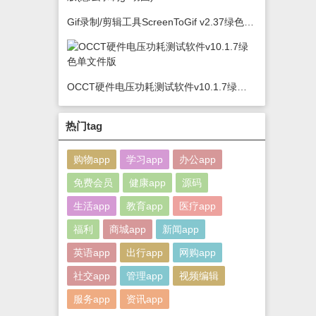
Gif录制/剪辑工具ScreenToGif v2.37绿色版(怎么录制gif动图)
OCCT硬件电压功耗测试软件v10.1.7绿色单文件版
热门tag
购物app
学习app
办公app
免费会员
健康app
源码
生活app
教育app
医疗app
福利
商城app
新闻app
英语app
出行app
网购app
社交app
管理app
视频编辑
服务app
资讯app