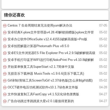
猜你还喜欢
Centos 7 生命周期结束无法使用yum解决办法
07-05
安卓经典X-plore文件管理器v4.28.40解锁捐赠版(xplore文件管
05-02
理器破解版)
安卓办公软件OfficeSuite v12.4.41551破解高级版+Pro版
05-02
安卓拍照解题计算器Photomath Plus v8.5.0
05-02
安卓ES文件浏览器ES File Explorer Pro v4.2.9.5破解解锁高级
05-02
版(es文件浏览器)
安卓手机打印蓝牙WIFI连打印机NokoPrint Pro v4.10.8破解解
05-02
锁高级版
开始菜单恢复工具SuperStart v2.1.7简体中文版
05-02
无损音乐下载神器 MusicTools v1.9.6.6(音乐下载工具)
05-02
Gif录制/剪辑工具ScreenToGif v2.37绿色版(怎么录制gif动图)
05-02
OCCT硬件电压功耗测试软件v10.1.7绿色单文件版
04-28
文件快速复制工具FastCopy v4.1.5汉化绿色便携版
04-27
广告自动跳过李跳跳派大星v2.0.1最值得更新的
04-27