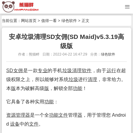
当前位置：
网站首页
>
值得一看
>
绿色软件
> 正文
安卓垃圾清理SD女佣(SD Maid)v5.3.19高
级版
作者：熊猫畔
日期：2022-04-22 16:47:29
分类：
绿色软件
SD女佣
是一款
专业
的手机
垃圾
清理
软件
，由于
运行
在超
级权限之上，所以能够对系统
垃圾
进行
清理
，非常给力。
本
版
本为破解高级
版
，解锁全部
功能
！
它具备了各种实用
功能
：
资源
管理
器
是一个全
功能
文件
管理
器
，用于管理您 Androi
d
设备
中的
文件
。