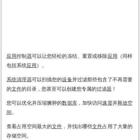
应用
控制
器
可以让您轻松的冻结、重置或移除
应用
（同样
包括系统
应用
）。
系统
清理
器
可以扫描您的
设备
并过滤那些包含了不再需要
的
文件
的目录，您甚至可以创建您专属的过滤
器
！
您可以优化并压缩臃肿的
数据库
，加快访问
速度
并
释放空
间
。
查看占用空间最大的
文件
，并找出哪些
文件
占用了大量的
存储空间。