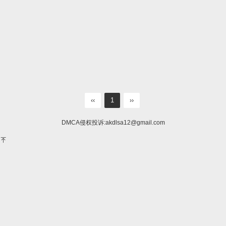
‹‹
1
››
DMCA侵权投诉:
akdlsa12@gmail.com