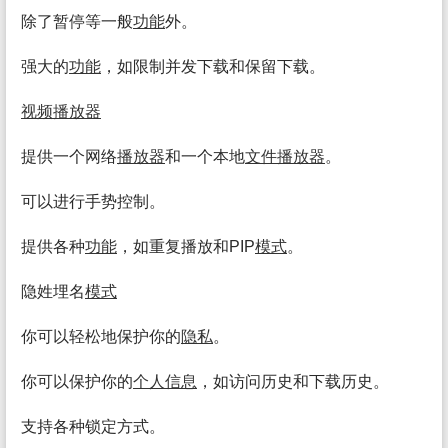
除了暂停等一般
功能
外。
强大的
功能
，如限制并发下载和保留下载。
视频
播放
器
提供一个网络
播放
器
和一个本地
文件
播放
器
。
可以进行手势控制。
提供各种
功能
，如重复播放和PIP
模式
。
隐姓埋名
模式
你可以轻松地保护你的
隐私
。
你可以保护你的
个人
信息
，如访问历史和下载历史。
支持各种锁定方式。