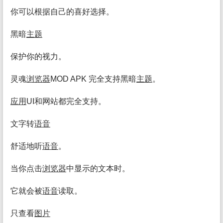
你可以根据自己的喜好选择。
黑暗
主题
保护你的视力。
灵魂
浏览
器
MOD APK 完全支持黑暗
主题
。
应用
UI和网站都完全支持。
文字转
语音
舒适地听
语音
。
当你点击
浏览
器
中显示的文本时。
它就会被
语音
读取。
只查看
图片