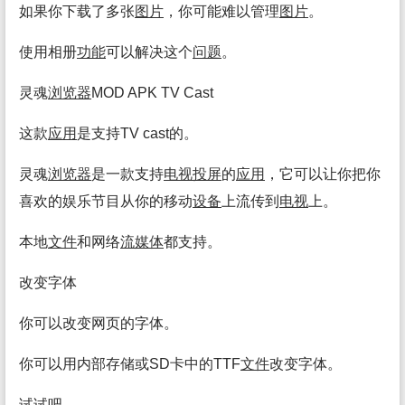
如果你下载了多张
图片
，你可能难以管理
图片
。
使用相册
功能
可以解决这个
问题
。
灵魂
浏览
器
MOD APK TV Cast
这款
应用
是支持TV cast的。
灵魂
浏览
器
是一款支持
电视
投屏
的
应用
，它可以让你把你
喜欢的娱乐节目从你的移动
设备
上流传到
电视
上。
本地
文件
和网络
流媒体
都支持。
改变字体
你可以改变网页的字体。
你可以用内部存储或SD卡中的TTF
文件
改变字体。
试试吧。