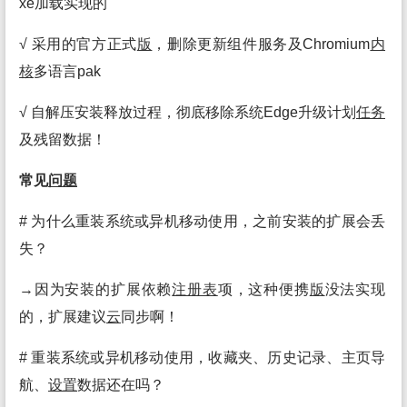
xe加载实现的
√ 采用的官方正式
版
，删除更新组件服务及Chromium
内
核
多语言pak
√ 自解压安装释放过程，彻底移除系统Edge升级计划
任务
及残留数据！
常见
问题
# 为什么重装系统或异机移动使用，之前安装的扩展会丢
失？
→因为安装的扩展依赖
注册表
项，这种便携
版
没法实现
的，扩展建议
云
同步啊！
# 重装系统或异机移动使用，收藏夹、历史记录、主页导
航、
设置
数据还在吗？