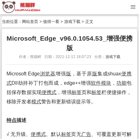
当前位置：
网站首页
>
值得一看
>
游戏下载
> 正文
Microsoft_Edge_v96.0.1054.53_增强便携
版
作者：熊猫畔
日期：2021-12-12 18:07:23
分类：
游戏下载
Microsoft Edge
浏览
器
增强
版
，基于原
版
集成shuax
便携
式
Dll劫持补丁打包而成，edge++增强
软件
模块
，
功能
包
括保存数据实现
便携式
，增强
标签
页和
标签
栏便捷操作，
移除开发者
模式
警告和更新错误提示等。
特点
描述
√ 无升级、
便携式
、默认
标签
页无
广告
、可覆盖更新可解