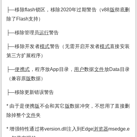
├—移除flash锁区，移除2020年过期警告（v88
版
彻底删
除了Flash支持）
├—移除管理员
运行
警告
├—移除开发者
模式
警告（无需开启开发者
模式
直接安装
第三方扩展程序）
├—
便携式
，程序放App目录，
用户
数据
文件
放Data目录
（兼容原
版
数据）
├—移除更新错误警告
* 由于是便携
版
不会和其它
版
数据冲突，不想用了直接删
除掉整个
文件
夹
* 增强特性通过将version.dll注入到Edge
浏览
器
msedge.e