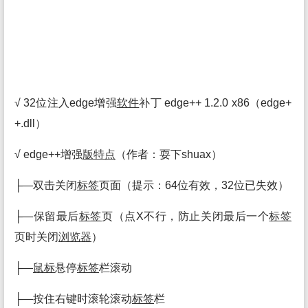
√ 32位注入edge增强
软件
补丁 edge++ 1.2.0 x86（edge+
+.dll）
√ edge++增强
版
特点
（作者：耍下shuax）
├—双击关闭
标签
页面（提示：64位有效，32位已失效）
├—保留最后
标签
页（点X不行，防止关闭最后一个
标签
页时关闭
浏览
器
）
├—
鼠标
悬停
标签
栏滚动
├—按住右键时滚轮滚动
标签
栏