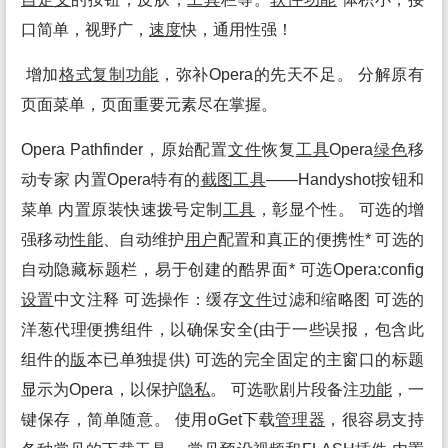
口简单，视野广，
速度
快，通用性强！
增加
格式
复制
功能
，弥补Opera的先天不足。 分解原有
页面菜单，页面重要元素尽在掌握。
Opera Pathfinder，原始配置
文件
恢复
工具
Opera
绿色
移
动专家 内置Opera特有的
截图
工具
——Handyshot按钮和
菜单 内置原装快速拨号定制
工具
，彰显个性。 可选的增
强移动
性能
、自动维护
用户
配置和真正的便携性* 可选的
自动隐藏标题栏，易于创建的酷界面* 可选Opera:config
设置
中文注释 可选操作：缓存
文件
过滤和缩略图 可选的
洋葱代理便携组件，以确保安全(由于一些误报，包含此
组件的
版
本已单独提供) 可选的完全固定的主窗口的标题
显示为Opera，以保护
隐私
。 可选歌剧片段备注
功能
，一
键保存，简单随意。 使用oGet下载
管理
器
，很容易支持