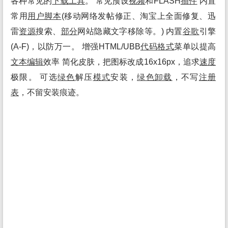
各种常见的
下载
工具
。 常见预设
视频
和FLASH
插件
内置
常用
用户
脚本
(移动网络发帖修正、淘宝上全面修复、迅
雷
资源
搜索、
部分
网站隐藏文字移除等。) 内置
谷歌
引擎
(A-F)，以防万一。 增强HTML/UBB
代码
格式
菜单以提高
文本编辑
效率 简化皮肤，把图标改成16x16px，追求
速度
极限。 可选
绿色
解压
模式
安装，
绿色
卸载
，不写
注册
表
，不留安装痕迹。