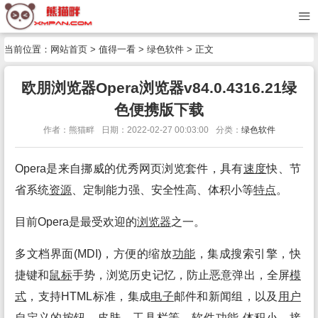
当前位置：
网站首页
>
值得一看
>
绿色软件
> 正文
欧朋浏览器Opera浏览器v84.0.4316.21绿
色便携版下载
作者：熊猫畔
日期：2022-02-27 00:03:00
分类：
绿色软件
Opera是来自挪威的优秀网页浏览套件，具有
速度
快、节
省系统
资源
、定制能力强、安全性高、体积小等
特点
。
目前Opera是最受欢迎的
浏览
器
之一。
多文档界面(MDI)，方便的缩放
功能
，集成搜索引擎，快
捷键和
鼠标
手势，浏览历史记忆，防止恶意弹出，全屏
模
式
，支持HTML标准，集成
电子
邮件和新闻组，以及
用户
自定义
的按钮，皮肤，
工具
栏等。
软件
功能
体积小，接