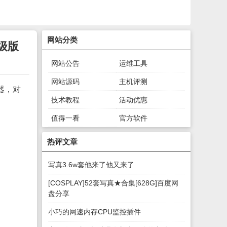
网站分类
高级版
网站公告
运维工具
网站源码
主机评测
器
，对
技术教程
活动优惠
值得一看
官方软件
绿色软件
游戏下载
热评文章
写真3.6w套他来了他又来了
[COSPLAY]52套写真★合集[628G]百度网
盘分享
小巧的网速内存CPU监控插件