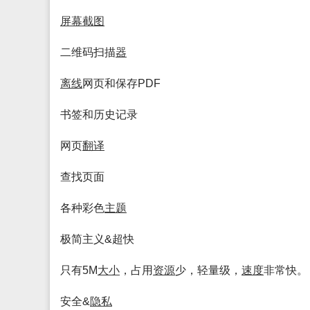
屏幕
截图
二维码扫描
器
离线
网页和保存PDF
书签和历史记录
网页
翻译
查找页面
各种彩色
主题
极简主义&超快
只有5M
大小
，占用
资源
少，轻量级，
速度
非常快。
安全&
隐私