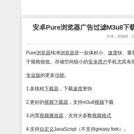
安卓Pure浏览器广告过滤M3u8下载多线
作者：熊猫畔
日
Pure
浏览
器
纯净
浏览
器
是一款体积小、
速度
快、重
于规格较低、存储空间较小的
安卓
用户
手机尤其有
专业
版
的更多
功能
。
1.多线程
下载
器
，下载
速度
更快
2.更好的
视频
下载
器
，支持m3u8
视频
下载
3.内置
视频
播放
器
，支持大多数
视频
格式
4.支持
自定义
JavaScript（不支持greasy fork）。