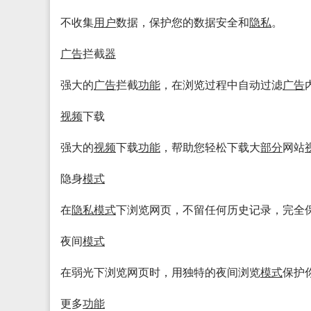
不收集
用户
数据，保护您的数据安全和
隐私
。
广告
拦截
器
强大的
广告
拦截
功能
，在浏览过程中自动过滤
广告
视频
下载
强大的
视频
下载
功能
，帮助您轻松下载大
部分
网站
隐身
模式
在
隐私
模式
下浏览网页，不留任何历史记录，完全
夜间
模式
在弱光下浏览网页时，用独特的夜间浏览
模式
保护
更多
功能