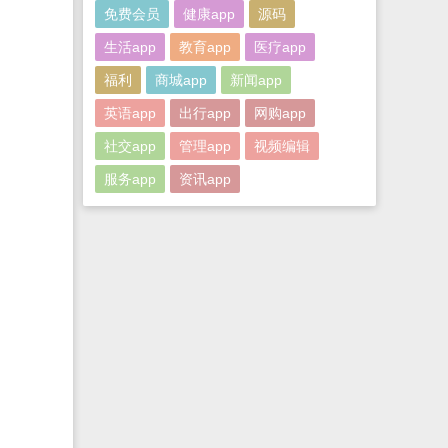
免费会员
健康app
源码
生活app
教育app
医疗app
福利
商城app
新闻app
英语app
出行app
网购app
社交app
管理app
视频编辑
服务app
资讯app