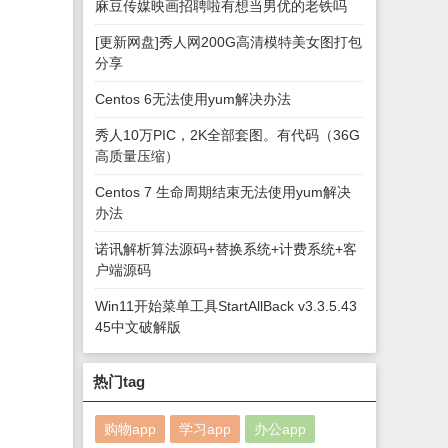
麻豆传媒映画招聘啦有想当男优的老铁吗
[更新网盘]秀人网200G高清模特美女图打包
分享
Centos 6无法使用yum解决办法
秀人10万PIC，2K全部套图。有代码（36G
高质量压缩）
Centos 7 生命周期结束无法使用yum解决
办法
诺讯解析算法源码+替换系统+计费系统+客
户端源码
Win11开始菜单工具StartAllBack v3.3.5.43
45中文破解版
热门tag
购物app
学习app
办公app