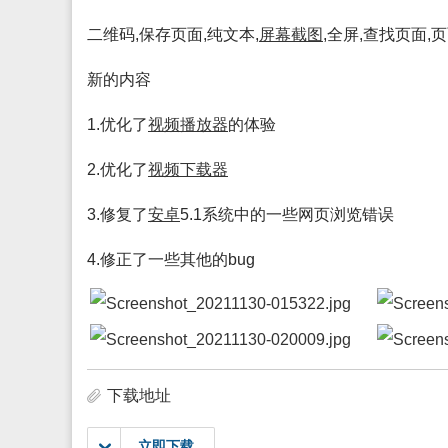
二维码,保存页面,纯文本,
屏幕
截图
,全屏,查找页面,
新的内容
1.优化了
视频
播放
器
的体验
2.优化了
视频
下载
器
3.修复了
安卓
5.1系统中的一些网页浏览错误
4.修正了一些其他的bug
下载地址
立即下载