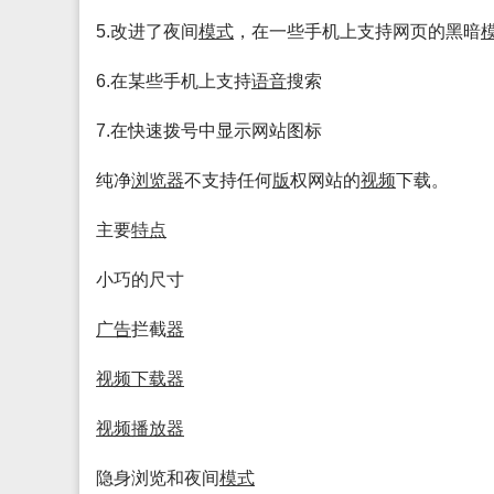
5.改进了夜间
模式
，在一些手机上支持网页的黑暗
6.在某些手机上支持
语音
搜索
7.在快速拨号中显示网站图标
纯净
浏览
器
不支持任何
版
权网站的
视频
下载。
主要
特点
小巧的尺寸
广告
拦截
器
视频
下载
器
视频
播放
器
隐身浏览和夜间
模式