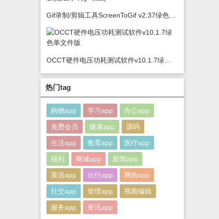
Gif录制/剪辑工具ScreenToGif v2.37绿色版(怎么录制gif动图)
OCCT硬件电压功耗测试软件v10.1.7绿色单文件版
热门tag
购物app
学习app
办公app
免费会员
健康app
源码
生活app
教育app
医疗app
福利
商城app
新闻app
英语app
出行app
网购app
社交app
管理app
视频编辑
服务app
资讯app