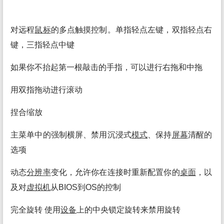
对远程
鼠标
的多点触摸控制。单指轻点左键，双指轻点右
键，三指轻点中键
如果你不抬起第一根敲击的手指，可以进行右拖和中拖
用双指拖动进行滚动
捏合缩放
主菜单中的强制横屏、禁用沉浸式
模式
、保持
屏幕
清醒的
选项
动态
分辨率
变化，允许你在连接时重新配置你的
桌面
，以
及对
虚拟机
从BIOS到OS的控制
完全旋转 使用
设备
上的中央锁定旋转来禁用旋转