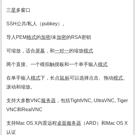
三
星
多窗口
SSH公共/私人（pubkey）。
导入PEM
格式
的
加密
/未
加密
的RSA密钥
可缩放，适合
屏幕
，和
一对一
的缩放
模式
两个直接、一个模拟触摸板和一个单手输入
模式
在单手输入
模式
下，长点
鼠标
可以选择点击、拖动
模式
、
滚动和缩放。
支持大多数VNC
服务
器
，包括TightVNC, UltraVNC, Tiger
VNC和RealVNC
支持Mac OS X内置远程
桌面
服务
器
（ARD）和Mac OS X
认证