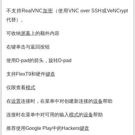
不支持RealVNC
加密
（使用VNC over SSH或VeNCrypt
代替）。
可收纳
屏幕
上的额外内容
右键单击与返回按钮
使用D-pad的箭头，旋转D-pad
支持FlexT9和硬件
键盘
仅限查看
模式
在
设置
连接时，在菜单中对创建新连接的
设备
帮助
连接时在菜单中对可用的输入
模式
的
设备
帮助
推荐使用Google Play中的Hackers
键盘