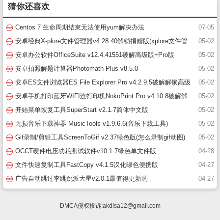
猜你还喜欢
Centos 7 生命周期结束无法使用yum解决办法
07-05
安卓经典X-plore文件管理器v4.28.40解锁捐赠版(xplore文件管
05-02
理器破解版)
安卓办公软件OfficeSuite v12.4.41551破解高级版+Pro版
05-02
安卓拍照解题计算器Photomath Plus v8.5.0
05-02
安卓ES文件浏览器ES File Explorer Pro v4.2.9.5破解解锁高级
05-02
版(es文件浏览器)
安卓手机打印蓝牙WIFI连打印机NokoPrint Pro v4.10.8破解解
05-02
锁高级版
开始菜单恢复工具SuperStart v2.1.7简体中文版
05-02
无损音乐下载神器 MusicTools v1.9.6.6(音乐下载工具)
05-02
Gif录制/剪辑工具ScreenToGif v2.37绿色版(怎么录制gif动图)
05-02
OCCT硬件电压功耗测试软件v10.1.7绿色单文件版
04-28
文件快速复制工具FastCopy v4.1.5汉化绿色便携版
04-27
广告自动跳过李跳跳派大星v2.0.1最值得更新的
04-27
DMCA侵权投诉:
akdlsa12@gmail.com