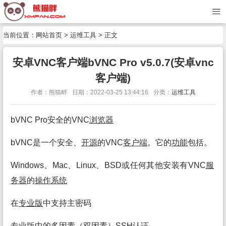
当前位置：
网站首页
>
运维工具
> 正文
安卓VNC客户端bVNC Pro v5.0.7(安卓vnc
客户端)
作者：熊猫畔
日期：2022-03-25 13:44:16
分类：
运维工具
bVNC Pro安全的VNC
浏览
器
bVNC是一个安全、
开源
的VNC
客户端
。它的
功能
包括。
Windows、Mac、Linux、BSD或任何其他安装有VNC
服
务
器
的
操作系统
在
专业
版
中支持主密码
专业
版
中的多因素（双因素）SSH认证