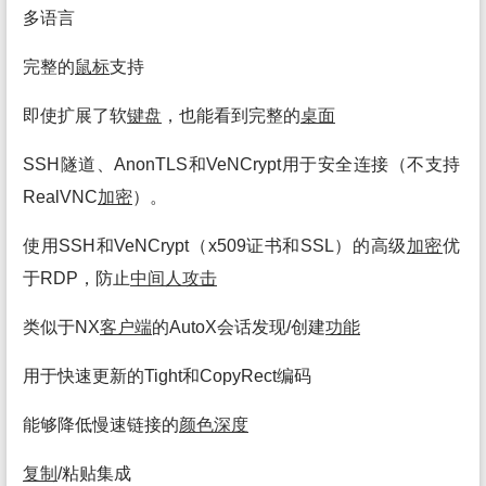
多语言
完整的
鼠标
支持
即使扩展了软
键盘
，也能看到完整的
桌面
SSH隧道、AnonTLS和VeNCrypt用于安全连接（不支持
RealVNC
加密
）。
使用SSH和VeNCrypt（x509证书和SSL）的高级
加密
优
于RDP，防止
中间人攻击
类似于NX
客户端
的AutoX会话发现/创建
功能
用于快速更新的Tight和CopyRect编码
能够降低慢速链接的
颜色
深度
复制
/粘贴集成