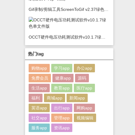
Gif录制/剪辑工具ScreenToGif v2.37绿色版(怎么录制gif动图)
OCCT硬件电压功耗测试软件v10.1.7绿色单文件版
热门tag
购物app
学习app
办公app
免费会员
健康app
源码
生活app
教育app
医疗app
福利
商城app
新闻app
英语app
出行app
网购app
社交app
管理app
视频编辑
服务app
资讯app