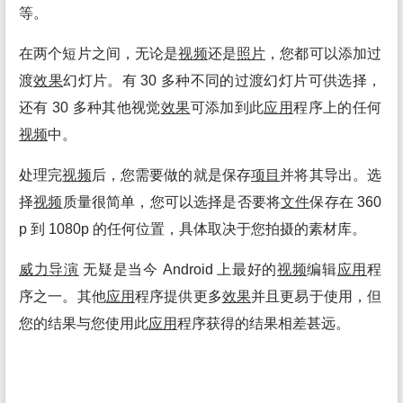
等。
在两个短片之间，无论是
视频
还是
照片
，您都可以添加过
渡
效果
幻灯片。有 30 多种不同的过渡幻灯片可供选择，
还有 30 多种其他视觉
效果
可添加到此
应用
程序上的任何
视频
中。
处理完
视频
后，您需要做的就是保存
项目
并将其导出。选
择
视频
质量很简单，您可以选择是否要将
文件
保存在 360
p 到 1080p 的任何位置，具体取决于您拍摄的素材库。
威力
导演
无疑是当今 Android 上最好的
视频
编辑
应用
程
序之一。其他
应用
程序提供更多
效果
并且更易于使用，但
您的结果与您使用此
应用
程序获得的结果相差甚远。