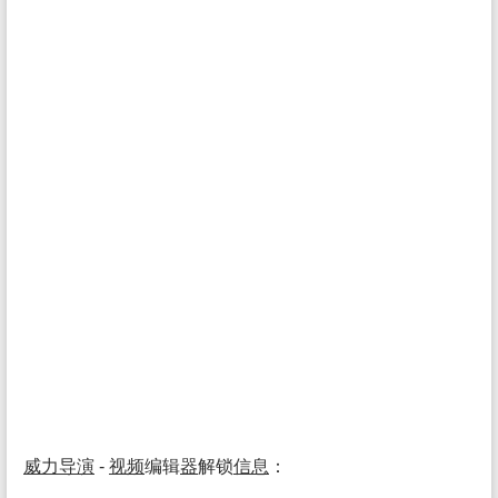
威力
导演
-
视频
编辑
器
解锁
信息
：