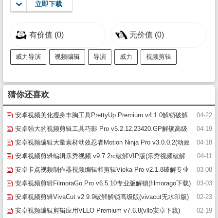
立即下载
有价值
(0)
无价值
(0)
威力导演
视频编辑
导演
威力
视频剪辑
猜你还喜欢
安卓视频美化瘦身丰胸工具PrettyUp Premium v4.1.0解锁破解
04-22
高级版(prettyup视频美化瘦身软件)
安卓强大的视频剪辑工具巧影 Pro v5.2.12.23420.GP解锁高级
04-19
版(巧影破解版下载)
安卓视频编辑大量素材动效忍者Motion Ninja Pro v3.0.0.2(动效
04-18
忍者motionninja最新破解版)
安卓视频剪辑编辑乐秀视频 v9.7.2rc破解VIP版(乐秀视频破解
04-11
版)
安卓卡点视频制作器视频编辑和剪辑Vieka Pro v2.1.8破解专业
03-08
版(vieka app)
安卓视频剪辑FilmoraGo Pro v6.5.10专业版解锁(filmorago下载)
03-03
安卓视频剪辑VivaCut v2.9.9破解解锁高级版(vivacut无水印版)
02-23
安卓视频编辑剪辑应用VLLO Premium v7.6.8(vllo安卓下载)
02-19