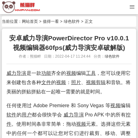
当前位置：
网站首页
>
值得一看
>
绿色软件
> 正文
安卓威力导演PowerDirector Pro v10.0.1
视频编辑器60fps(威力导演安卓破解版)
作者：熊猫畔
日期：2022-04-17 11:24:44
分类：
绿色软件
威力
导演
是一款
功能
齐全的
视频
编辑
工具
，您可以使用它
来创建包含各种
文件
的
视频
：
照片
、
视频
剪辑
和音轨。将
美丽的拼贴拼贴在一起唯一需要的就是时间。
任何使用过 Adobe Premiere 和 Sony Vegas 等
视频
编辑
软件
的
用户
都会很快学会
威力
导演
Pro APK 中的所有
控
件
。使用时间条非常简单：拖动
视频
元素。选择这些元素
中的任何一个都可以让您对它们进行裁剪、移动、调整