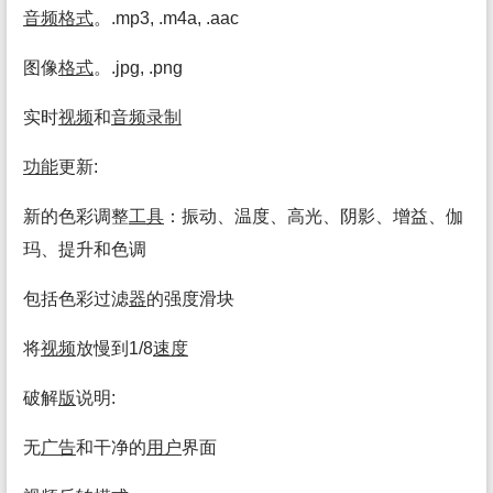
音频
格式
。.mp3, .m4a, .aac
图像
格式
。.jpg, .png
实时
视频
和
音频
录制
功能
更新:
新的色彩调整
工具
：振动、温度、高光、阴影、增益、伽
玛、提升和色调
包括色彩过滤
器
的强度滑块
将
视频
放慢到1/8
速度
破解
版
说明:
无
广告
和干净的
用户
界面