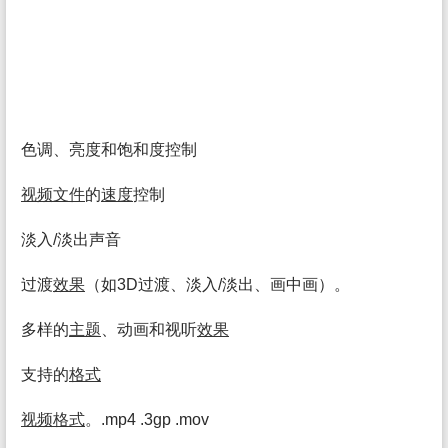
色调、亮度和饱和度控制
视频
文件
的
速度
控制
淡入/淡出声音
过渡
效果
（如3D过渡、淡入/淡出、画中画）。
多样的
主题
、动画和视听
效果
支持的
格式
视频
格式
。.mp4 .3gp .mov