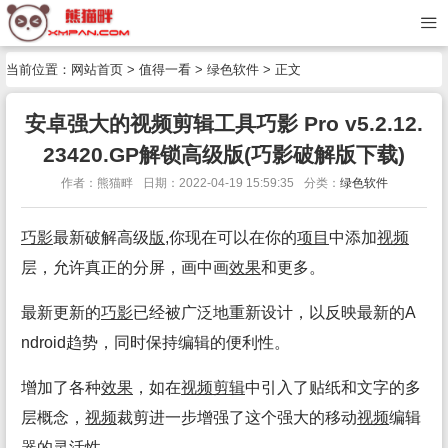
当前位置：
网站首页
>
值得一看
>
绿色软件
> 正文
安卓强大的视频剪辑工具巧影 Pro v5.2.12.
23420.GP解锁高级版(巧影破解版下载)
作者：熊猫畔
日期：2022-04-19 15:59:35
分类：
绿色软件
巧影
最新破解高级
版
,你现在可以在你的
项目
中添加
视频
层，允许真正的分屏，画中画
效果
和更多。
最新更新的
巧影
已经被广泛地重新设计，以反映最新的A
ndroid趋势，同时保持编辑的便利性。
增加了各种
效果
，如在
视频
剪辑
中引入了贴纸和文字的多
层概念，
视频
裁剪进一步增强了这个强大的移动
视频
编辑
器
的灵活性。