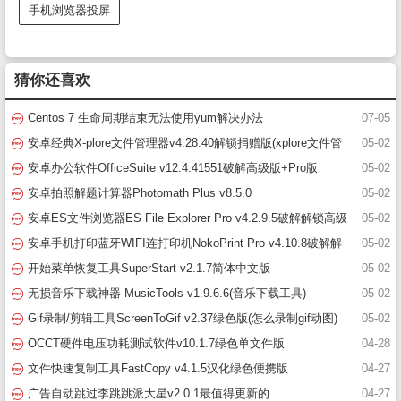
手机浏览器投屏
猜你还喜欢
Centos 7 生命周期结束无法使用yum解决办法
07-05
安卓经典X-plore文件管理器v4.28.40解锁捐赠版(xplore文件管
05-02
理器破解版)
安卓办公软件OfficeSuite v12.4.41551破解高级版+Pro版
05-02
安卓拍照解题计算器Photomath Plus v8.5.0
05-02
安卓ES文件浏览器ES File Explorer Pro v4.2.9.5破解解锁高级
05-02
版(es文件浏览器)
安卓手机打印蓝牙WIFI连打印机NokoPrint Pro v4.10.8破解解
05-02
锁高级版
开始菜单恢复工具SuperStart v2.1.7简体中文版
05-02
无损音乐下载神器 MusicTools v1.9.6.6(音乐下载工具)
05-02
Gif录制/剪辑工具ScreenToGif v2.37绿色版(怎么录制gif动图)
05-02
OCCT硬件电压功耗测试软件v10.1.7绿色单文件版
04-28
文件快速复制工具FastCopy v4.1.5汉化绿色便携版
04-27
广告自动跳过李跳跳派大星v2.0.1最值得更新的
04-27