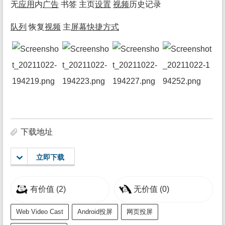
无
应用
内
广告
书签 主页
设置
视频
历史记录
队列
恢复
视频
主
屏幕
快捷方式
下载地址
立即下载
有价值
(2)
无价值
(0)
Web Video Cast
Android投屏
网页投屏