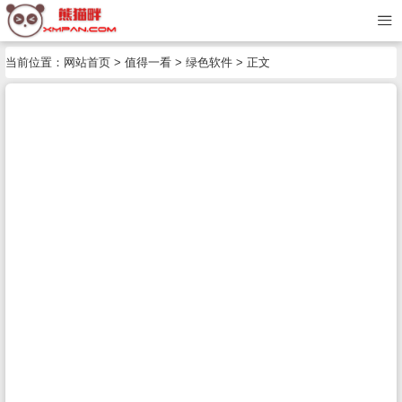
当前位置：
网站首页
>
值得一看
>
绿色软件
> 正文