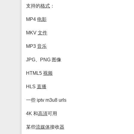
支持的
格式
：
MP4
电影
MKV
文件
MP3
音乐
JPG、PNG 图像
HTML5
视频
HLS
直播
一些 iptv m3u8 urls
4K 和
高清
可用
某些
流媒体
接收
器