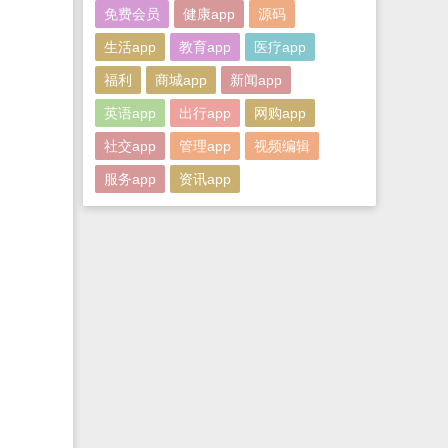
免费会员
健康app
源码
生活app
教育app
医疗app
福利
商城app
新闻app
英语app
出行app
网购app
社交app
管理app
视频编辑
服务app
资讯app