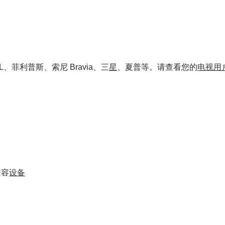
L、菲利普斯、索尼 Bravia、三
星
、夏普等。请查看您的
电视
用
兼容
设备