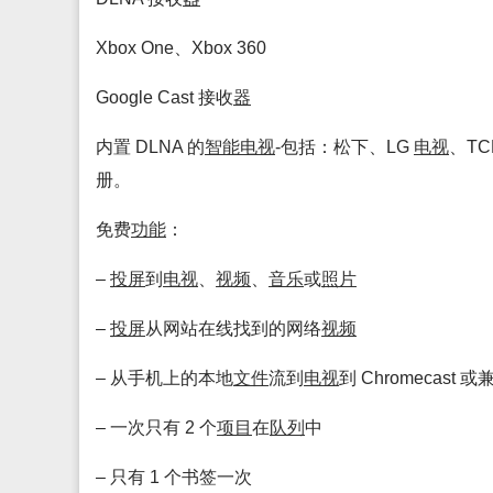
Xbox One、Xbox 360
Google Cast 接收
器
内置 DLNA 的
智能
电视
-包括：松下、LG
电视
、TC
册。
免费
功能
：
–
投屏
到
电视
、
视频
、
音乐
或
照片
–
投屏
从网站在线找到的网络
视频
– 从手机上的本地
文件
流到
电视
到 Chromecast 或
– 一次只有 2 个
项目
在
队列
中
– 只有 1 个书签一次