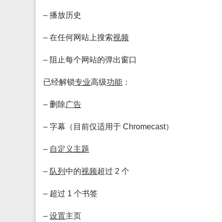
– 播放历史
– 在任何网站上搜索
视频
– 阻止每个网站的弹出窗口
已经解锁
专业
高级
功能
：
– 删除
广告
– 字幕（目前仅适用于 Chromecast）
–
自定义
主题
–
队列
中的
视频
超过 2 个
– 超过 1 个书签
–
设置
主页