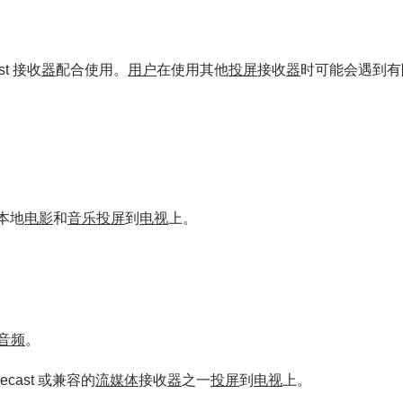
st 接收
器
配合使用。
用户
在使用其他
投屏
接收
器
时可能会遇到有
本地
电影
和
音乐
投屏
到
电视
上。
音频
。
cast 或兼容的
流媒体
接收
器
之一
投屏
到
电视
上。