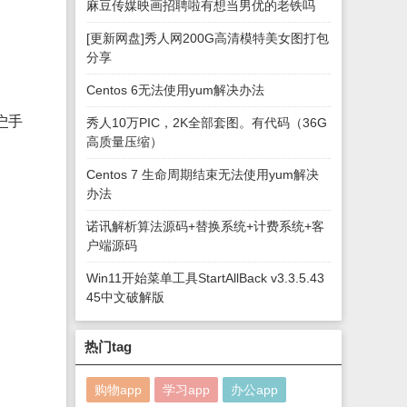
麻豆传媒映画招聘啦有想当男优的老铁吗
[更新网盘]秀人网200G高清模特美女图打包
分享
Centos 6无法使用yum解决办法
户
手
秀人10万PIC，2K全部套图。有代码（36G
高质量压缩）
Centos 7 生命周期结束无法使用yum解决
办法
诺讯解析算法源码+替换系统+计费系统+客
户端源码
Win11开始菜单工具StartAllBack v3.3.5.43
45中文破解版
热门tag
购物app
学习app
办公app