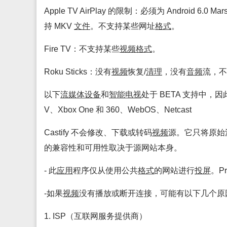
Apple TV AirPlay 的限制：必须为 Android 6.0 Ma
持 MKV
文件
。不支持某些网址
格式
。
Fire TV：不支持某些
视频
格式
。
Roku Sticks：没有
视频
恢复/
清理
，没有
音频
流，不
以下
流媒体
设备
和
智能
电视
处于 BETA 支持中，因
V、Xbox One 和 360、WebOS、Netcast
Castify 不会修改、下载或转码
视频
源。它只将原始
的兼容性和可用性取决于源网站本身。
- 此
应用
程序仅从使用公共
格式
的网站进行
投屏
。Pr
-如果
视频
没有播放或断开连接，可能有以下几个原
1. ISP（互联网服务提供商）