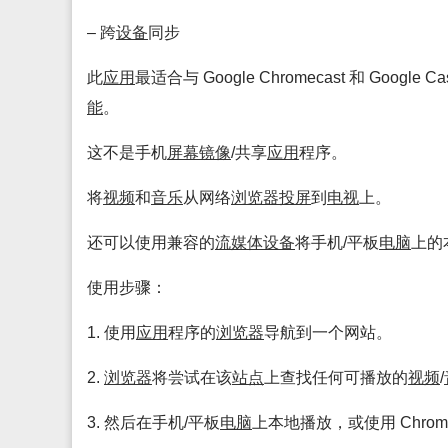
– 跨
设备
同步
此
应用
最适合与 Google Chromecast 和 Google Ca
能
。
这不是手机
屏幕
镜像
/共享
应用
程序。
将
视频
和
音乐
从网络
浏览
器
投屏
到
电视
上。
还可以使用兼容的
流媒体
设备
将手机/平板
电脑
上的
使用步骤：
1. 使用
应用
程序的
浏览
器
导航到一个网站。
2.
浏览
器
将尝试在该
站点
上查找任何可播放的
视频
/
3. 然后在手机/平板
电脑
上本地播放，或使用 Chrome