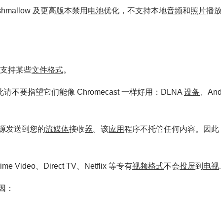
rshmallow 及更高
版
本禁用
电池
优化，不支持本地
音频
和
照片
播
支持某些
文件
格式
。
此请不要指望它们能像 Chromecast 一样好用：DLNA
设备
、Andr
源发送到您的
流媒体
接收
器
。该
应用
程序不托管任何内容。因此
ime Video、Direct TV、Netflix 等专有
视频
格式
不会
投屏
到
电视
因：