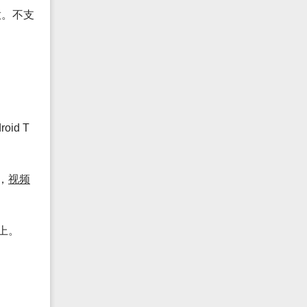
放。不支
oid T
，
视频
上。