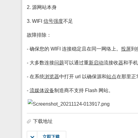
2. 源网站本身
3. WIFI
信号强度
不足
故障排除：
- 确保您的 WIFI 连接稳定且在同一网络上。
投屏
到
- 大多数连接
问题
可以通过重
新启动
流接收
器
和手机
- 在系统
浏览
器
中打开 url 以确保源和
站点
在那里正
-
流媒体
设备
制造商不支持 Flash 网站。
下载地址
立即下载