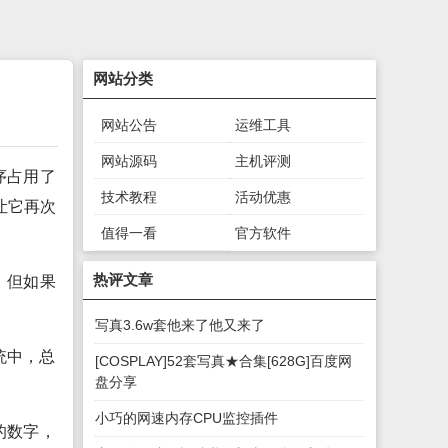
网站分类
网站公告
运维工具
网站源码
主机评测
序占用了
技术教程
活动优惠
让它再次
值得一看
官方软件
绿色软件
游戏下载
热评文章
，但如果
写真3.6w套他来了他又来了
统中，总
[COSPLAY]52套写真★合集[628G]百度网
盘分享
小巧的网速内存CPU监控插件
的数字，