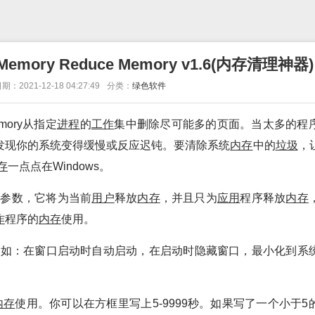
ory Reduce Memory v1.6(内存清理神器)
期：2021-12-18 04:27:49
分类：
绿色软件
Memory从指定
进程
的
工作
集中删除尽可能多的页面。当太多的程
发现你的系统变得缓慢或反应迟钝。要清除系统
内存
中的
垃圾
，
存
一点点在Windows。
O参数，它将为当前
用户
释放
内存
，并且只为
应用
程序释放
内存
作
程序的
内存
使用。
，例如：在窗口启动时自动启动，在启动时隐藏窗口，最小化到系
内存
使用。你可以在方框里写上5-9999秒。如果写了一个小于5