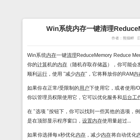
Win系统内存一键清理ReduceMem
作者：熊猫畔
日
Win系统
内存
一键
清理
ReduceMemory Reduce 
你的
计算
机的
内存
（随机存取存储
器
），你可能会
顺利
运行
，使用 "减少
内存
"，它将释放你的RAM
内
如果你在正常/受限制的
用户
下使用它，或者使用/
你以管理员权限使用它，它可以优化服务和
后台
工
在 "选项 "按钮下，你可以找到一些其他的选项
是在顶部显示程序窗口，
设置
内存
使用量超过...
如果你选择每x秒优化
内存
，减少
内存
将自动优化