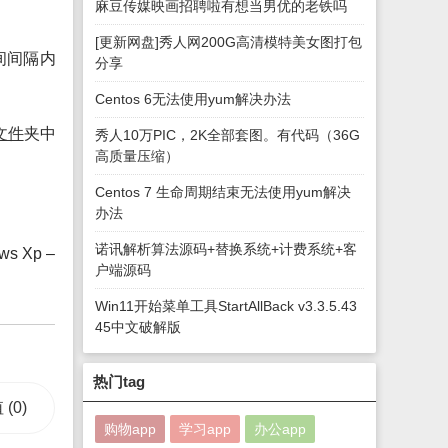
麻豆传媒映画招聘啦有想当男优的老铁吗
[更新网盘]秀人网200G高清模特美女图打包
间间隔内
分享
Centos 6无法使用yum解决办法
文件
夹中
秀人10万PIC，2K全部套图。有代码（36G
高质量压缩）
Centos 7 生命周期结束无法使用yum解决
办法
诺讯解析算法源码+替换系统+计费系统+客
ws Xp –
户端源码
Win11开始菜单工具StartAllBack v3.3.5.43
45中文破解版
热门tag
值
(0)
购物app
学习app
办公app