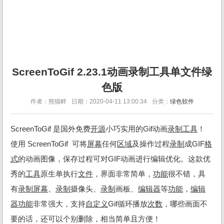
ScreenToGif 2.23.1动画录制工具单文件绿
色版
作者：熊猫畔
日期：2020-04-11 13:00:34
分类：
绿色软件
ScreenToGif 是国外免费
开源
小巧实用的Gif动画
录制
工具
！
使用 ScreenToGif 可将
屏幕
任何
区域
及操作过程
录制
成GIF
格
式
的动画图像，保存过程可对GIF动画进行编辑优化。这款优
秀的
工具
原生单执行
文件
，界面非常简单，
功能
很不错，具
有
录制
屏幕
、
录制
摄像头、
录制
画板、
编辑
器
等
功能
，
编辑
器
功能
非常强大，支持
自定义
Gif循环播放
次数
，哪些画面不
要的话，还可以个别删除，相当简单且方便！