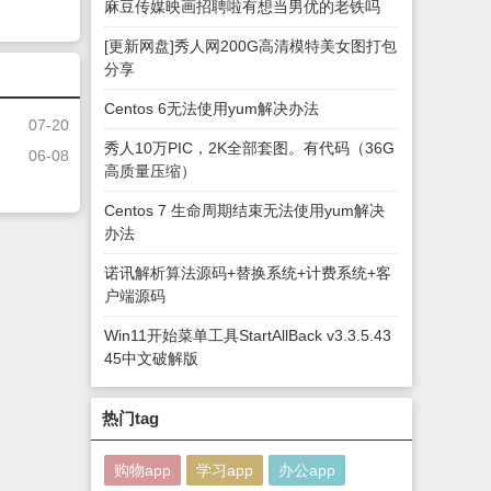
麻豆传媒映画招聘啦有想当男优的老铁吗
[更新网盘]秀人网200G高清模特美女图打包
分享
Centos 6无法使用yum解决办法
07-20
秀人10万PIC，2K全部套图。有代码（36G
06-08
高质量压缩）
Centos 7 生命周期结束无法使用yum解决
办法
诺讯解析算法源码+替换系统+计费系统+客
户端源码
Win11开始菜单工具StartAllBack v3.3.5.43
45中文破解版
热门tag
购物app
学习app
办公app