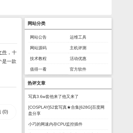
网站分类
网站公告
运维工具
网站源码
主机评测
文件
，十
技术教程
活动优惠
个是一款
值得一看
官方软件
绿色软件
游戏下载
热评文章
写真3.6w套他来了他又来了
[COSPLAY]52套写真★合集[628G]百度网
值
(0)
盘分享
小巧的网速内存CPU监控插件