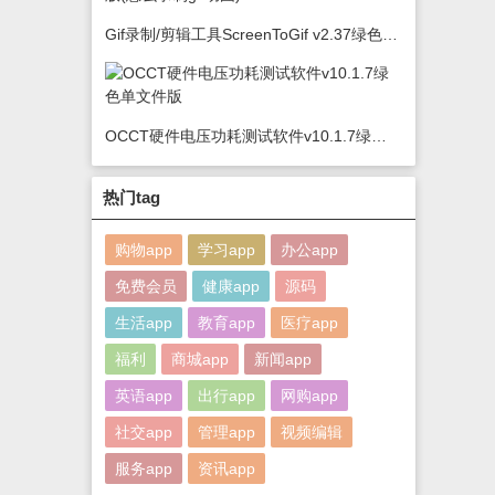
Gif录制/剪辑工具ScreenToGif v2.37绿色版(怎么录制gif动图)
OCCT硬件电压功耗测试软件v10.1.7绿色单文件版
热门tag
购物app
学习app
办公app
免费会员
健康app
源码
生活app
教育app
医疗app
福利
商城app
新闻app
英语app
出行app
网购app
社交app
管理app
视频编辑
服务app
资讯app