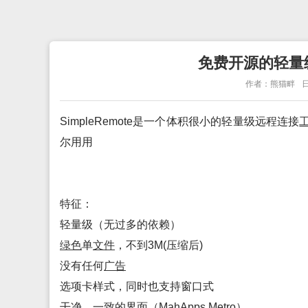
免费开源的轻量级远
作者：熊猫畔
日
SimpleRemote是一个体积很小的轻量级远程连接
尔用用
特征：
轻量级（无过多的依赖）
绿色
单
文件
，不到3M(压缩后)
没有任何
广告
选项卡样式，同时也支持窗口式
干净，一致的界面（MahApps.Metro）