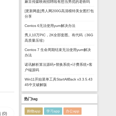
麻豆传媒映画招聘啦有想当男优的老铁吗
[更新网盘]秀人网200G高清模特美女图打包
分享
Centos 6无法使用yum解决办法
秀人10万PIC，2K全部套图。有代码（36G
高质量压缩）
Centos 7 生命周期结束无法使用yum解决
办法
诺讯解析算法源码+替换系统+计费系统+客
户端源码
Win11开始菜单工具StartAllBack v3.3.5.43
45中文破解版
热门tag
购物app
学习app
办公app
值
(0)