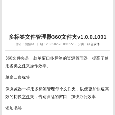
多标签文件管理器360文件夹v1.0.0.1001
作者：熊猫畔
日期：2022-02-28 09:05:28
分类：
绿色软件
360
文件
夹是一款单窗口多
标签
的
资源
管理
器
，提高了使
用各类
文件
夹操作效率。
单窗口多
标签
像
浏览
器
一样用多
标签
管理每个
文件
夹，以便更加快速高
效的切换
文件
夹，告别凌乱的窗口，加快办公效率
添加书签