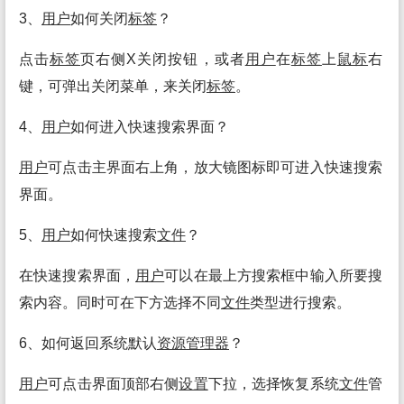
3、
用户
如何关闭
标签
？
点击
标签
页右侧X关闭按钮，或者
用户
在
标签
上
鼠标
右
键，可弹出关闭菜单，来关闭
标签
。
4、
用户
如何进入快速搜索界面？
用户
可点击主界面右上角，放大镜图标即可进入快速搜索
界面。
5、
用户
如何快速搜索
文件
？
在快速搜索界面，
用户
可以在最上方搜索框中输入所要搜
索内容。同时可在下方选择不同
文件
类型进行搜索。
6、如何返回系统默认
资源
管理
器
？
用户
可点击界面顶部右侧
设置
下拉，选择恢复系统
文件
管