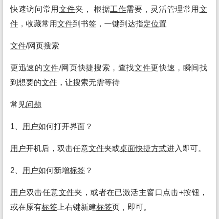
快速访问常用
文件
夹， 根据
工作
需要，灵活管理常用
文
件
，收藏常用
文件
到书签，一键到达指
定位
置
文件
/网页搜索
更迅速的
文件
/网页快捷搜索，查找
文件
更快速，瞬间找
到想要的
文件
，让搜索无需等待
常见
问题
1、
用户
如何打开界面？
用户
开机后，双击任意
文件
夹或
桌面
快捷方式
进入即可。
2、
用户
如何新增
标签
？
用户
双击任意
文件
夹，或者在已激活主窗口点击+按钮，
或在原有
标签
上右键新建
标签
页，即可。