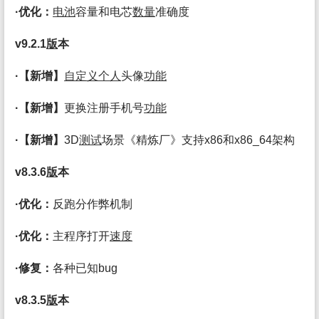
·优化：
电池
容量和电芯
数量
准确度
v9.2.1
版
本
·【新增】
自定义
个人
头像
功能
·【新增】
更换注册手机号
功能
·【新增】
3D
测试
场景《精炼厂》支持x86和x86_64架构
v8.3.6
版
本
·优化：
反跑分作弊机制
·优化：
主程序打开
速度
·修复：
各种已知bug
v8.3.5
版
本