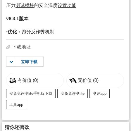
压力
测试
模块
的安全温度
设置
功能
v8.3.1
版
本
·优化：
跑分反作弊机制
下载地址
立即下载
有价值
(0)
无价值
(0)
安兔兔评测lite手机版下载
安兔兔评测lite
测评app
工具app
猜你还喜欢