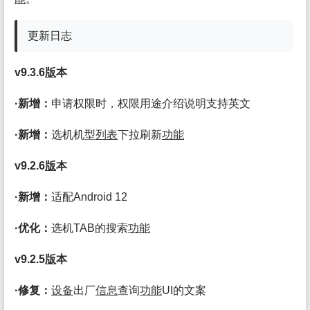
更新日志
v9.3.6
版
本
·新增：
申请权限时，权限用途介绍说明支持英文
·新增：
选机机型
列表
下拉刷新
功能
v9.2.6
版
本
·新增：
适配Android 12
·优化：
选机TAB的搜索
功能
v9.2.5
版
本
·修复：
设备
出厂
信息
查询
功能
UI的文案