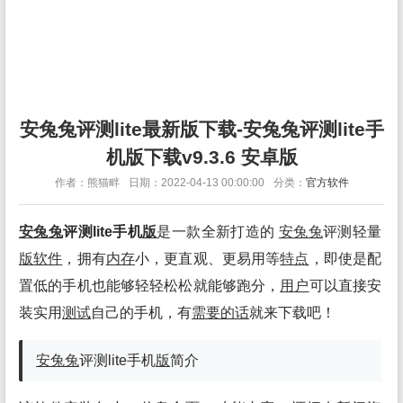
安兔兔评测lite最新版下载-安兔兔评测lite手
机版下载v9.3.6 安卓版
作者：熊猫畔
日期：2022-04-13 00:00:00
分类：
官方软件
安兔兔
评测lite手机
版
是一款全新打造的
安兔兔
评测轻量
版
软件
，拥有
内存
小，更直观、更易用等
特点
，即使是配
置低的手机也能够轻轻松松就能够跑分，
用户
可以直接安
装实用
测试
自己的手机，有
需要的话
就来下载吧！
安兔兔
评测lite手机
版
简介