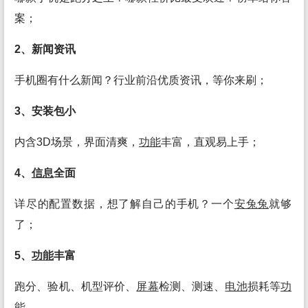
案；
2、新闻资讯
手机圈有什么新闻？行业前沿优质资讯，等你来刷；
3、安装包小
内含3D场景，界面清爽，
功能
丰富，直观易上手；
4、
信息
全面
详尽的配置数据，想了解自己的手机？一个
安兔兔
就够
了；
5、
功能
丰富
跑分、验机、机型评价、
屏幕
检测、测速、
电池
损耗等
功
能
。