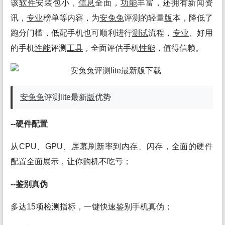
该
软件
安装包小，
信息
全面，
功能
丰富，还拥有新闻资
讯，
专业
榜单等内容，为
安兔兔
评测的轻量
版
本，降低了
跑分门槛，低配手机也可顺利进行
测试
流程，
专业
、好用
的手机
性能
评测
工具
，全面评估手机
性能
，值得信赖。
安兔兔
评测lite最新
版
优势
--硬件配置
从CPU、GPU、
屏幕
刷新率到
内存
、闪存，全面的硬件
配置全面展示，让你购机不吃亏；
--鉴别真伪
多达15项检测指标，一键快速鉴别手机真伪；