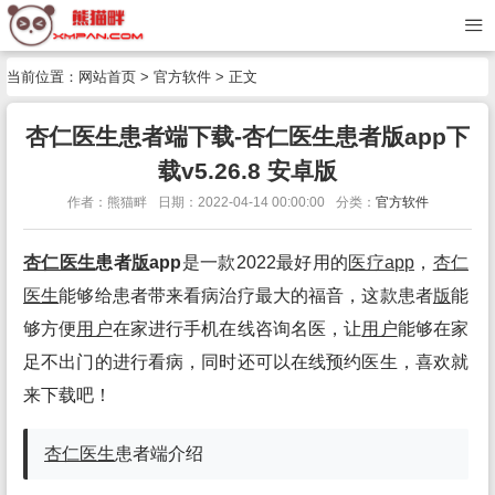
当前位置：
网站首页
>
官方软件
> 正文
杏仁医生患者端下载-杏仁医生患者版app下
载v5.26.8 安卓版
作者：熊猫畔
日期：2022-04-14 00:00:00
分类：
官方软件
杏仁医生
患者
版
app
是一款2022最好用的
医疗app
，
杏仁
医生
能够给患者带来看病治疗最大的福音，这款患者
版
能
够方便
用户
在家进行手机在线咨询名医，让
用户
能够在家
足不出门的进行看病，同时还可以在线预约医生，喜欢就
来下载吧！
杏仁医生
患者端介绍