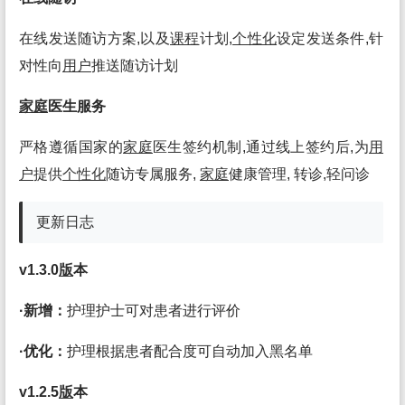
在线发送随访方案,以及
课程
计划,
个性化
设定发送条件,针
对性向
用户
推送随访计划
家庭
医生服务
严格遵循国家的
家庭
医生签约机制,通过线上签约后,为
用
户
提供
个性化
随访专属服务,
家庭
健康管理, 转诊,轻问诊
更新日志
v1.3.0
版
本
·新增：
护理护士可对患者进行评价
·优化：
护理根据患者配合度可自动加入黑名单
v1.2.5
版
本