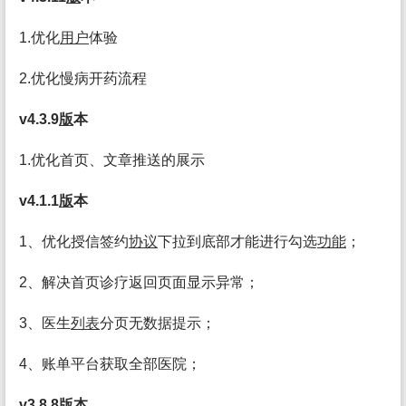
1.优化
用户
体验
2.优化慢病开药流程
v4.3.9
版
本
1.优化首页、文章推送的展示
v4.1.1
版
本
1、优化授信签约
协议
下拉到底部才能进行勾选
功能
；
2、解决首页诊疗返回页面显示异常；
3、医生
列表
分页无数据提示；
4、账单平台获取全部医院；
v3.8.8
版
本