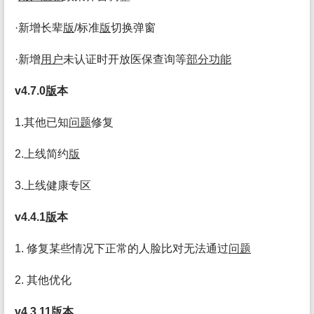
·新增长辈
版
/标准
版
切换弹窗
·新增
用户
未认证时开放医保查询等
部分
功能
v4.7.0
版
本
1.其他已知
问题
修复
2.上线简约
版
3.上线健康专区
v4.4.1
版
本
1. 修复某些情况下正常的人脸比对无法通过
问题
2. 其他优化
v4.3.11
版
本