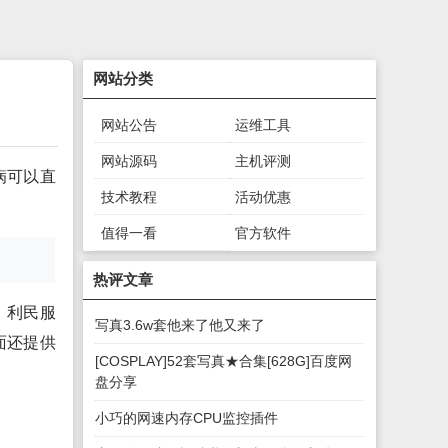
网站分类
网站公告
运维工具
网站源码
主机评测
病可以直
技术教程
活动优惠
值得一看
官方软件
绿色软件
游戏下载
热评文章
、利民服
写真3.6w套他来了他又来了
面还提供
[COSPLAY]52套写真★合集[628G]百度网
盘分享
小巧的网速内存CPU监控插件