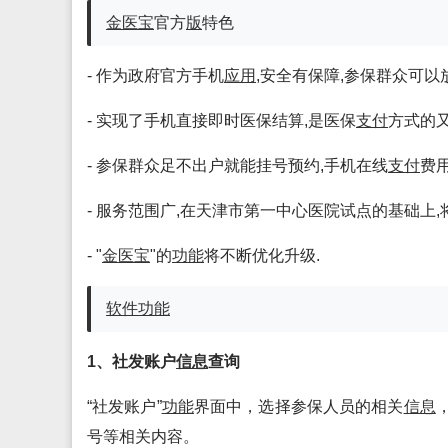
金医宝
官方
版
特色
- 作为政府官方手机
应用
,安全有保障,参保群众可以
- 实现了手机直接即时医保结算,是医保
支付
方式的又
- 参保群众足不出户就能挂号预约,手机在线
支付
费
- 服务范围广,在天津市第一中心医院试点的基础上
- "
金医宝
"的
功能
将不断优化升级.
软件
功能
1、社发账户
信息
查询
“社发账户”
功能
界面中，选择参保人员的相关
信息
号等相关内容。