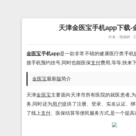
天津金医宝手机app下载-金
作者：熊猫畔
日
金医宝
手机app
是一款非常不错的健康医疗类手机
接手机预约挂号,同时也能医保
支付
费用,等等,快来
金医宝
最新
版
简介
天津
金医宝
主要面向天津市所有医院的就医患者,
务,同时还为
用户
提供了注册、登录、实名认证、绑
了线上
支付
、医保结算等便民服务方式,是一个提高