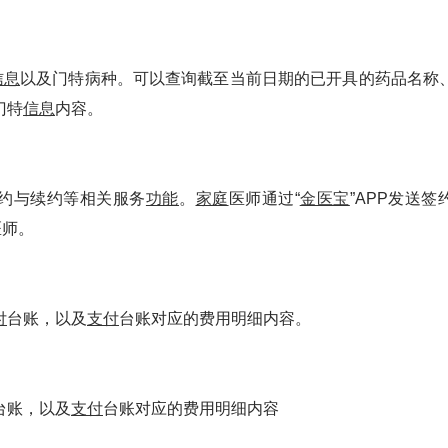
信息
以及门特病种。可以查询截至当前日期的已开具的药品名称
门特
信息
内容。
约与续约等相关服务
功能
。
家庭
医师通过“
金医宝
”APP发送签
医师。
付
台账，以及
支付
台账对应的费用明细内容。
台账，以及
支付
台账对应的费用明细内容