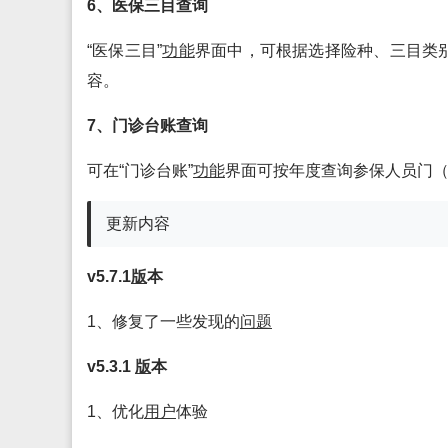
6、医保三目查询
“医保三目”
功能
界面中，可根据选择险种、三目类别
容。
7、门诊台账查询
可在“门诊台账”
功能
界面可按年度查询参保人员门
更新内容
v5.7.1
版
本
1、修复了一些发现的
问题
v5.3.1
版
本
1、优化
用户
体验