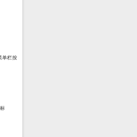
菜单栏按
标