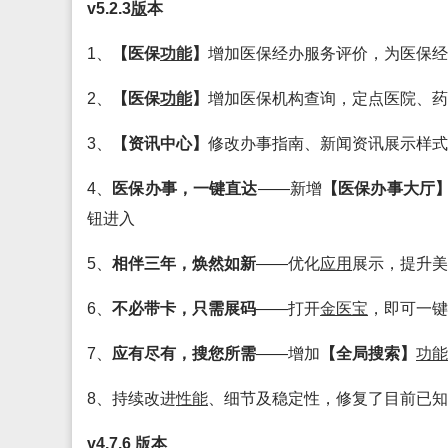
v5.2.3
版
本
1、
【医保
功能
】
增加医保经办服务评价，为医保经
2、
【医保
功能
】
增加医保机构查询，定点医院、药
3、
【资讯中心】
修改办事指南、新闻资讯展示样式
4、
医保办事，一键直达
——新增
【医保办事大厅
钮进入
5、
相伴三年，焕然如新
——优化
应用
展示，提升美
6、
不必带卡，只需展码
——打开
金医宝
，即可一键
7、
应有尽有，搜您所需
——增加
【全局搜索】
功能
8、持续改进
性能
、细节及稳定性，修复了目前已知
v4.7.6
版
本