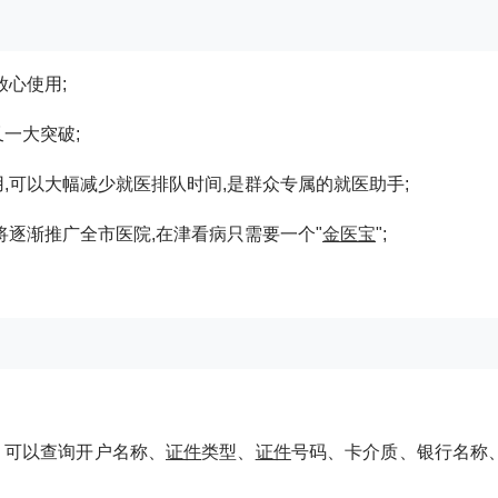
放心使用;
一大突破;
用,可以大幅减少就医排队时间,是群众专属的就医助手;
,将逐渐推广全市医院,在津看病只需要一个"
金医宝
";
，可以查询开户名称、
证件
类型、
证件
号码、卡介质、银行名称