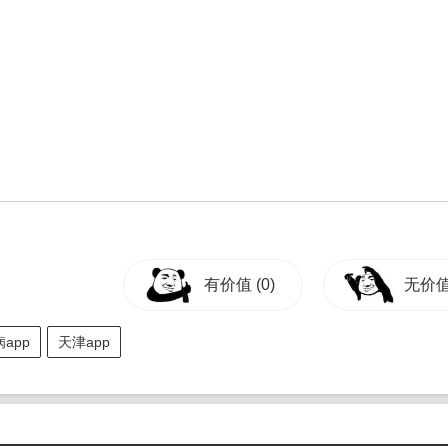
有价值
(0)
无价
app
天津app