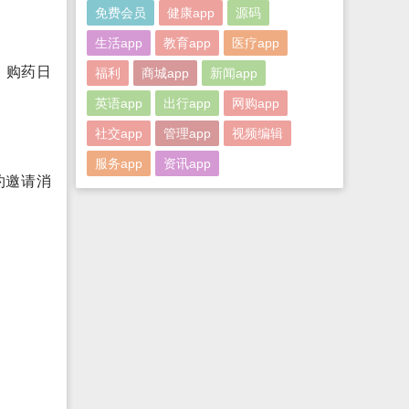
免费会员
健康app
源码
生活app
教育app
医疗app
、购药日
福利
商城app
新闻app
英语app
出行app
网购app
社交app
管理app
视频编辑
服务app
资讯app
约邀请消