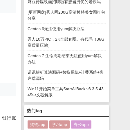
麻豆传媒映画招聘啦有想当男优的老铁吗
[更新网盘]秀人网200G高清模特美女图打包
分享
Centos 6无法使用yum解决办法
秀人10万PIC，2K全部套图。有代码（36G
高质量压缩）
Centos 7 生命周期结束无法使用yum解决
办法
诺讯解析算法源码+替换系统+计费系统+客
户端源码
Win11开始菜单工具StartAllBack v3.3.5.43
45中文破解版
热门tag
、银行账
购物app
学习app
办公app