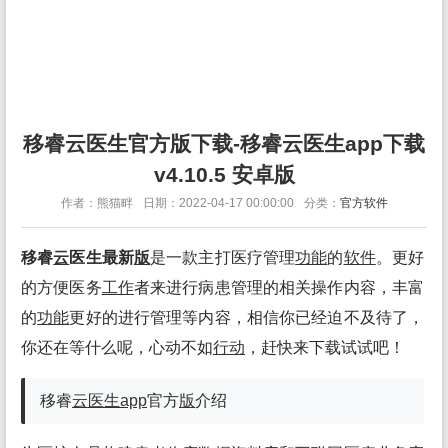
移睿云医生官方版下载-移睿云医生app下载
v4.10.5 安卓版
作者：熊猫畔
日期：2022-04-17 00:00:00
分类：
官方软件
移睿
云
医生最新
版
是一款主打医疗管理
功能
的
软件
。更好
的方便医务
工作
者来进行病患管理的相关操作内容，丰富
的
功能
更好的进行管理等内容，相信你已经迫不及待了，
你还在等什么呢，心动不如
行动
，赶快来下载试试吧！
移睿
云
医生app
官方
版
介绍