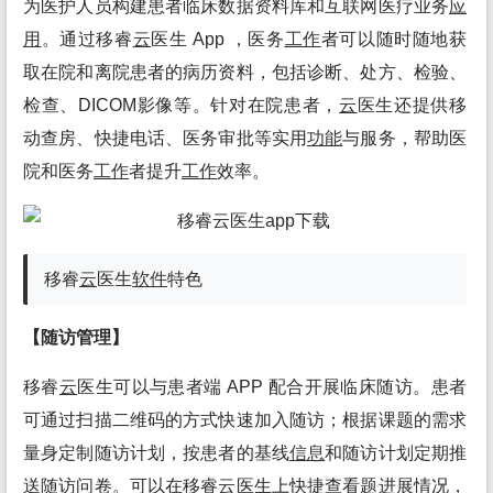
为医护人员构建患者临床数据资料库和互联网医疗业务
应
用
。通过移睿
云
医生 App ，医务
工作
者可以随时随地获
取在院和离院患者的病历资料，包括诊断、处方、检验、
检查、DICOM影像等。针对在院患者，
云
医生还提供移
动查房、快捷电话、医务审批等实用
功能
与服务，帮助医
院和医务
工作
者提升
工作
效率。
移睿
云
医生
软件
特色
【随访管理】
移睿
云
医生可以与患者端 APP 配合开展临床随访。患者
可通过扫描二维码的方式快速加入随访；根据课题的需求
量身定制随访计划，按患者的基线
信息
和随访计划定期推
送随访问卷。可以在移睿
云
医生上快捷查看题进展情况，