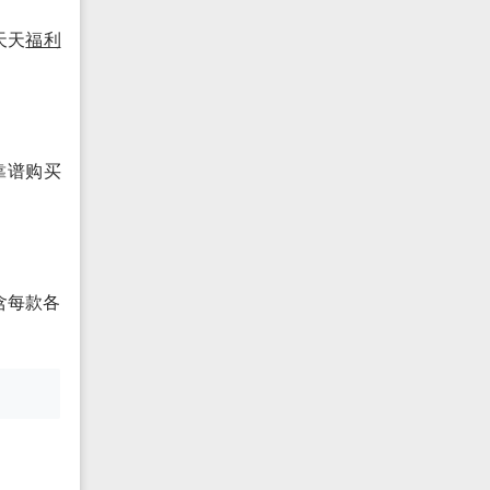
天天
福利
靠谱购买
含每款各