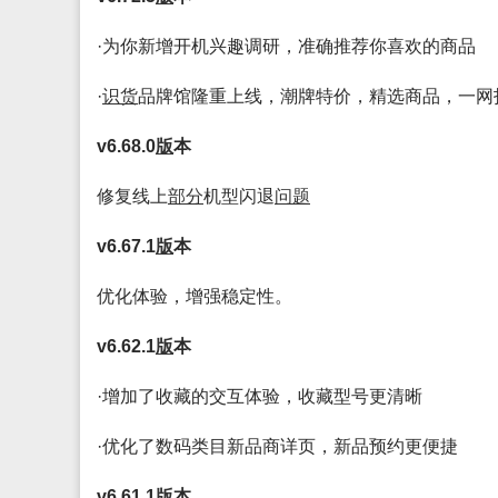
·为你新增开机兴趣调研，准确推荐你喜欢的商品
·
识货
品牌馆隆重上线，潮牌特价，精选商品，一网
v6.68.0
版
本
修复线上
部分
机型闪退
问题
v6.67.1
版
本
优化体验，增强稳定性。
v6.62.1
版
本
·增加了收藏的交互体验，收藏型号更清晰
·优化了数码类目新品商详页，新品预约更便捷
v6.61.1
版
本