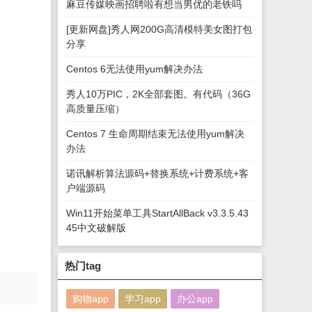
麻豆传媒映画招聘啦有想当男优的老铁吗
[更新网盘]秀人网200G高清模特美女图打包
分享
Centos 6无法使用yum解决办法
秀人10万PIC，2K全部套图。有代码（36G
高质量压缩）
Centos 7 生命周期结束无法使用yum解决
办法
诺讯解析算法源码+替换系统+计费系统+客
户端源码
Win11开始菜单工具StartAllBack v3.3.5.43
45中文破解版
热门tag
购物app
学习app
办公app