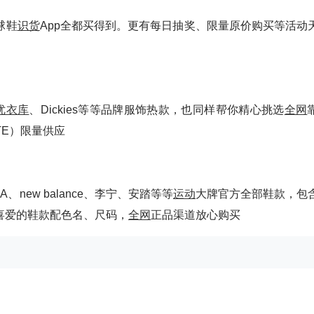
球鞋
识货
App全都买得到。更有每日抽奖、限量原价购买等活动
优衣库
、Dickies等等品牌服饰热款，也同样帮你精心挑选
全网
ITE）限量供应
PUMA、new balance、李宁、安踏等等
运动
大牌官方全部鞋款，包
喜爱的鞋款配色名、尺码，
全网
正品渠道放心购买