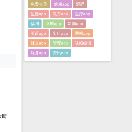
免费会员
健康app
源码
生活app
教育app
医疗app
福利
商城app
新闻app
英语app
出行app
网购app
社交app
管理app
视频编辑
服务app
资讯app
金睛