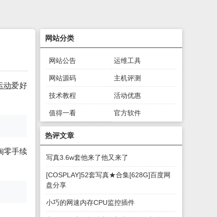
网站分类
网站公告
运维工具
网站源码
主机评测
运动
爱好
技术教程
活动优惠
值得一看
官方软件
绿色软件
游戏下载
热评文章
淘零手续
写真3.6w套他来了他又来了
[COSPLAY]52套写真★合集[628G]百度网
盘分享
小巧的网速内存CPU监控插件