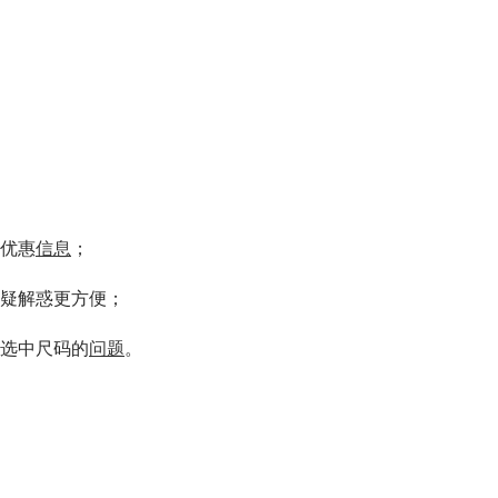
食优惠
信息
；
疑解惑更方便；
法选中尺码的
问题
。