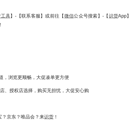
货
工具
】-【联系客服】或前往【
微信
公众号搜索】-【
识货
App
！
道，浏览更顺畅，大促凑单更方便
店、授权店选择，购买无担忧，大促安心购
宝？京东？唯品会？来
识货
！