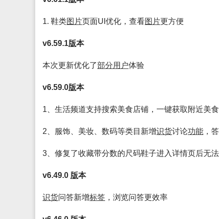
1. 鞋类
图片
页面UI优化，查看
图片
更方便
v6.59.1
版
本
本次更新优化了
部分
用户
体验
v6.59.0
版
本
1、生活频道支持搜索美食店铺，一键获取附近美
2、服饰、美妆、数码等类目新增
识货
讨论
功能
，答
3、修复了收藏带分数的尺码鞋子进入详情页后无
v6.49.0
版
本
识货
问答新增
标签
，浏览问答更效率