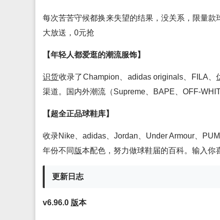
每次苦苦守候都换来失望的结果，没关系，限量款
大放送，0元抢
【年轻人都爱逛的潮流服饰】
识货
收录了Champion、adidas originals、FILA、
渠道。国内外潮流（Supreme、BAPE、OFF-WH
【超全正品球鞋库】
收录Nike、adidas、Jordan、Under Armour、
年份不同
版
本配色，努力做球鞋届的百科。输入你
更新日志
v6.96.0
版
本