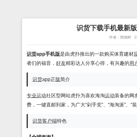
识货下载手机最新版-识
作者：熊猫畔
日
识货
app手机
版
是由虎扑推出的一款购买体育建材
者们的福音，
好友
精彩达人分享心得，有兴趣的
用
识货
app正
版
简介
专业
运动
社区型网站虎扑为喜欢海淘
运动
装备的网
费，一键直邮到家，为广大“剁手党”、“海淘派”、
识货
客户端
特色