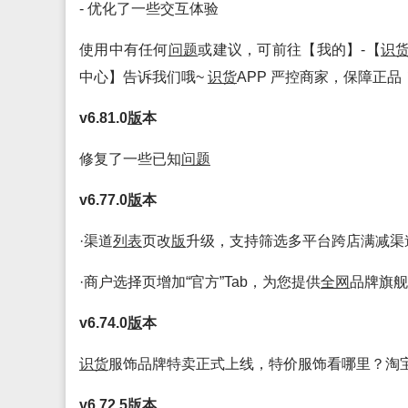
- 优化了一些交互体验
使用中有任何
问题
或建议，可前往【我的】-【
识
中心】告诉我们哦~
识货
APP 严控商家，保障正品
v6.81.0
版
本
修复了一些已知
问题
v6.77.0
版
本
·渠道
列表
页改
版
升级，支持筛选多平台跨店满减渠
·商户选择页增加“官方”Tab，为您提供
全网
品牌旗舰
v6.74.0
版
本
识货
服饰品牌特卖正式上线，特价服饰看哪里？淘
v6.72.5
版
本