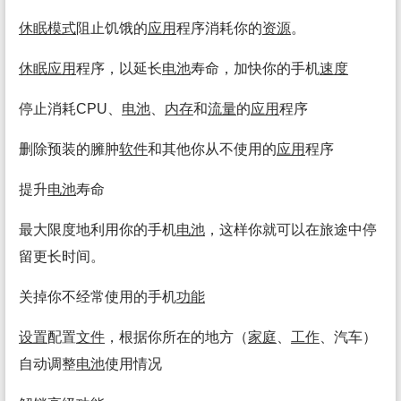
休眠
模式
阻止饥饿的
应用
程序消耗你的
资源
。
休眠
应用
程序，以延长
电池
寿命，加快你的手机
速度
停止消耗CPU、
电池
、
内存
和
流量
的
应用
程序
删除预装的臃肿
软件
和其他你从不使用的
应用
程序
提升
电池
寿命
最大限度地利用你的手机
电池
，这样你就可以在旅途中停
留更长时间。
关掉你不经常使用的手机
功能
设置
配置
文件
，根据你所在的地方（
家庭
、
工作
、汽车）
自动调整
电池
使用情况