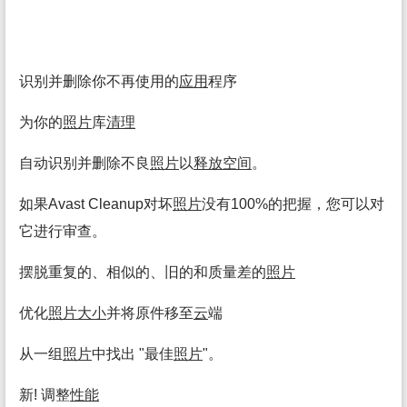
识别并删除你不再使用的
应用
程序
为你的
照片
库
清理
自动识别并删除不良
照片
以
释放空间
。
如果Avast Cleanup对坏
照片
没有100%的把握，您可以对
它进行审查。
摆脱重复的、相似的、旧的和质量差的
照片
优化
照片
大小
并将原件移至
云
端
从一组
照片
中找出 "最佳
照片
"。
新! 调整
性能