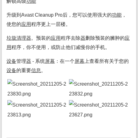
解锁高级
功能
升级到Avast Cleanup Pro后，您可以使用强大的
功能
，
使您的
应用
程序更上一层楼。
垃圾
清理
器
。预装的
应用
程序去除
器
删除预装的臃肿的
应
用
程序，你不使用，或防止他们减慢你的手机。
设备
管理
器
- 系统
屏幕
：在一个
屏幕
上查看所有关于您的
设备
的重要
信息
。