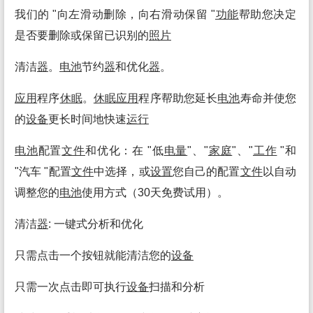
我们的 "向左滑动删除，向右滑动保留 "
功能
帮助您决定
是否要删除或保留已识别的
照片
清洁
器
。
电池
节约
器
和优化
器
。
应用
程序
休眠
。
休眠
应用
程序帮助您延长
电池
寿命并使您
的
设备
更长时间地快速
运行
电池
配置
文件
和优化：在 "低
电量
"、"
家庭
"、"
工作
"和
"汽车 "配置
文件
中选择，或
设置
您自己的配置
文件
以自动
调整您的
电池
使用方式（30天免费试用）。
清洁
器
: 一键式分析和优化
只需点击一个按钮就能清洁您的
设备
只需一次点击即可执行
设备
扫描和分析