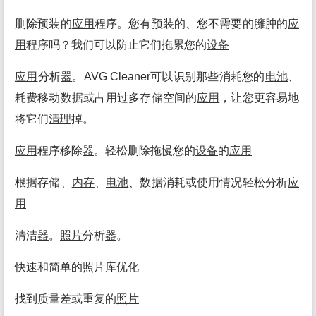
删除预装的
应用
程序。您有预装的、您不需要的臃肿的
应
用
程序吗？我们可以防止它们拖累您的
设备
应用
分析
器
。AVG Cleaner可以识别那些消耗您的
电池
、
耗费移动数据或占用过多存储空间的
应用
，让您更容易地
将它们
清理
掉。
应用
程序移除
器
。轻松删除拖慢您的
设备
的
应用
根据存储、
内存
、
电池
、数据消耗或使用情况轻松分析
应
用
清洁
器
。
照片
分析
器
。
快速和简单的
照片
库优化
找到质量差或重复的
照片