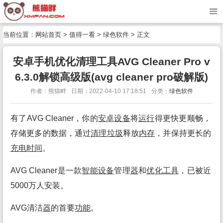
当前位置：
网站首页
>
值得一看
>
绿色软件
> 正文
安卓手机优化清理工具AVG Cleaner Pro v
6.3.0解锁高级版(avg cleaner pro破解版)
作者：熊猫畔
日期：2022-04-10 17:18:51
分类：
绿色软件
有了AVG Cleaner，你的
安卓
设备
将
运行
得更快更顺畅，
存储更多的数据，通过
清理
垃圾
释放
内存
，并保持更长的
充电时间
。
AVG Cleaner是一款
智能
设备
管理
器
和
优化
工具
，已被近
5000万人安装。
AVG清洁
器
的首要
功能
。