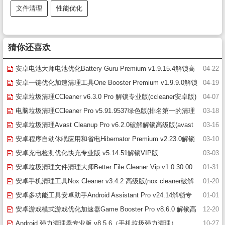
文件清理
性能优化
猜你还喜欢
安卓电池大师电池优化Battery Guru Premium v1.9.15.4解锁高
04-22
级版 (电池大师app下载)
安卓一键优化加速清理工具One Booster Premium v1.9.9.0解锁
04-19
高级版
安卓垃圾清理CCleaner v6.3.0 Pro 解锁专业版(ccleaner安卓版)
04-07
电脑垃圾清理CCleaner Pro v5.91.9537绿色版(排名第一的清理
03-18
大师)
安卓垃圾清理Avast Cleanup Pro v6.2.0破解解锁高级版(avast
03-16
清理软件)
安卓程序自动休眠应用和省电Hibernator Premium v2.23.0解锁
03-10
高级版(Hibernator Pro 破解版)
安卓充电检测优化快充专业版 v5.14.51解锁VIP版
03-03
安卓垃圾清理文件清理大师Better File Cleaner Vip v1.0.30.00
01-31
解锁高级版(安卓垃圾清理工具)
安卓手机清理工具Nox Cleaner v3.4.2 高级版(nox cleaner破解
01-20
版)
安卓多功能工具安卓助手Android Assistant Pro v24.14解锁专
01-01
业版(安卓助手下载)
安卓游戏模式游戏优化加速器Game Booster Pro v8.6.0 解锁高
12-20
级版(游戏加速器下载)
Android 强力清理器专业版 v8.5.6（手机垃圾强力清理）
10-27