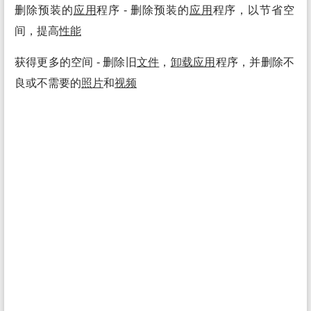
删除预装的
应用
程序 - 删除预装的
应用
程序，以节省空
间，提高
性能
获得更多的空间 - 删除旧
文件
，
卸载
应用
程序，并删除不
良或不需要的
照片
和
视频