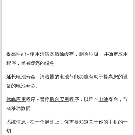
提高
性能
- 使用清洁
器
清除缓存，删除
垃圾
，并确定
应用
程序，是减缓您的
设备
延长
电池
寿命 - 清洁
器
的
电池
节能
功能
有助于提高您的
设
备
的
电池
寿命。
休眠
应用
程序 - 暂停
后台
应用
程序，以延长
电池
寿命，节
省移动数据
系统
信息
- 在一个
屏幕
上，你需要知道关于你的手机的一
切