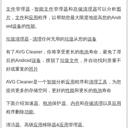
文件
管理
器
-
智能
文件
管理
器
和
存储
清理
器
可以分析
图
片
，
文件
和
应用
程序，以帮助您最大限度地提高您的Andr
oid
设备
的
性能
。
垃圾
清理
器
-
清理
任何无用的
垃圾
从您的
设备
有了AVG Cleaner，你将享受更长的
电池
寿命，避免了滞
后的Android
设备
，摆脱了
垃圾
文件
，并自动找到质量不
好或重复的
照片
AVG Cleaner是一个
智能
分析
应用
程序和
清理
工具
，为您
提供更多的存储空间，更好的
性能
和更长的
电池
寿命
下面介绍加速
器
、
电池
保护
器
、
内存
和
存储
清理
以及
应用
程序删除
功能
。
清洁
器
。高级
应用
移除
器
&
应用
管理
器
。