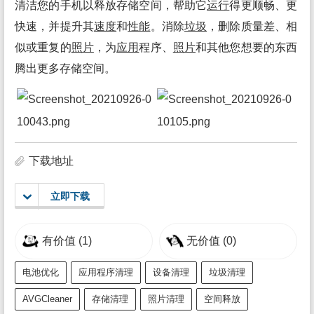
清洁您的手机以释放存储空间，帮助它
运行
得更顺畅、更
快速，并提升其
速度
和
性能
。消除
垃圾
，删除质量差、相
似或重复的
照片
，为
应用
程序、
照片
和其他您想要的东西
腾出更多存储空间。
下载地址
立即下载
有价值
(1)
无价值
(0)
电池优化
应用程序清理
设备清理
垃圾清理
AVGCleaner
存储清理
照片清理
空间释放