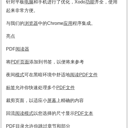
针对平板
电脑
和手机进行了优化，Xodo
功能
齐全，使用
起来非常方便。
与我们的
浏览
器
中的Chrome
应用
程序集成。
亮点
PDF
阅读
器
将
PDF页面
添加到书签，以便将来参考
夜间
模式
可在黑暗环境中舒适地
阅读
PDF
文件
标签
允许你快速处理多个
PDF
文件
裁剪页面，以适应小
屏幕
上精确的内容
回流
阅读
模式
以您选择的尺寸显示
PDF文本
PDF目录允许你跳过章节和
部分