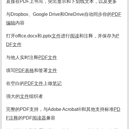
直接在PDF上书写，突出显示和下划线文本，以及更多
与Dropbox、Google Drive和OneDrive自动同步你的
PDF
编辑
内容
打开office.docx和.pptx
文件
进行
阅读
和注释，并保存为
P
DF
文件
与他人实时注释
PDF
文件
填写
PDF表格
和签署
文件
在空白的
PDF
文件
上做
笔记
强大的
文件
组织者
完整的PDF支持，与Adobe Acrobat®和其他支持标准
PD
F注释
的PDF
阅读
器
兼容