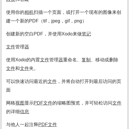
使用你的
相机
扫描一个页面，或打开一个现有的图像来创
建一个新的PDF（tif，jpeg，gif，png）
创建新的空白PDF，并使用Xodo来做
笔记
文件
管理
器
使用Xodo的内置
文件
管理
器
重命名、
复制
、移动或删除
文件
和
文件
夹。
可以快速访问最近的
文件
，并将自动打开到最后访问的页
面
网格
视图
显示
PDF
文件
的缩略图预览，并可轻松访问
文件
的详细
信息
与他人一起注释
PDF
文件