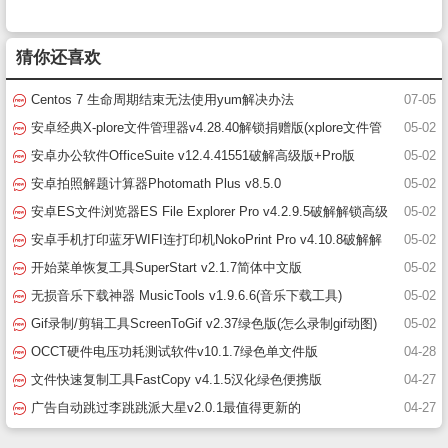
猜你还喜欢
Centos 7 生命周期结束无法使用yum解决办法
07-05
安卓经典X-plore文件管理器v4.28.40解锁捐赠版(xplore文件管
05-02
理器破解版)
安卓办公软件OfficeSuite v12.4.41551破解高级版+Pro版
05-02
安卓拍照解题计算器Photomath Plus v8.5.0
05-02
安卓ES文件浏览器ES File Explorer Pro v4.2.9.5破解解锁高级
05-02
版(es文件浏览器)
安卓手机打印蓝牙WIFI连打印机NokoPrint Pro v4.10.8破解解
05-02
锁高级版
开始菜单恢复工具SuperStart v2.1.7简体中文版
05-02
无损音乐下载神器 MusicTools v1.9.6.6(音乐下载工具)
05-02
Gif录制/剪辑工具ScreenToGif v2.37绿色版(怎么录制gif动图)
05-02
OCCT硬件电压功耗测试软件v10.1.7绿色单文件版
04-28
文件快速复制工具FastCopy v4.1.5汉化绿色便携版
04-27
广告自动跳过李跳跳派大星v2.0.1最值得更新的
04-27