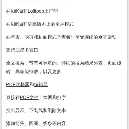
在KitKat和Lollipop上
打印
在KitKat和更高
版
本上的全屏
模式
在单页、两页和封面
模式
下查看时享受连续的垂直滚动
支持三
星
多窗口
全文搜索，带有可导航的、详细的搜索结果
列表
，页面旋
转，高等级缩放，以及更多
PDF注释
器
和
编辑
器
直接在
PDF
文件
上绘图和打字
突出显示、下划线和删除文本
添加箭头、圆圈、线条等内容