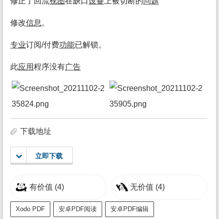
修正了回流
视图
在缺口
设备
上被切断的
问题
修改
信息
。
专业
订阅/付费
功能
已解锁。
此
应用
程序没有
广告
下载地址
立即下载
有价值
(4)
无价值
(4)
Xodo PDF
安卓PDF阅读
安卓PDF编辑